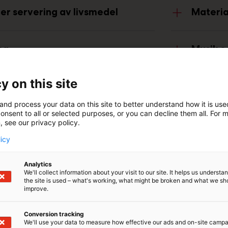
ller servering av livsmedel
Material
ng
Musik o
y on this site
Arbetsu
and process your data on this site to better understand how it is us
onsent to all or selected purposes, or you can decline them all. For 
hallen
Förvari
, see our privacy policy.
licy
t ge kvitto
Säkerh
Analytics
We'll collect information about your visit to our site. It helps us underst
the site is used – what's working, what might be broken and what we sh
improve.
Conversion tracking
We'll use your data to measure how effective our ads and on-site camp