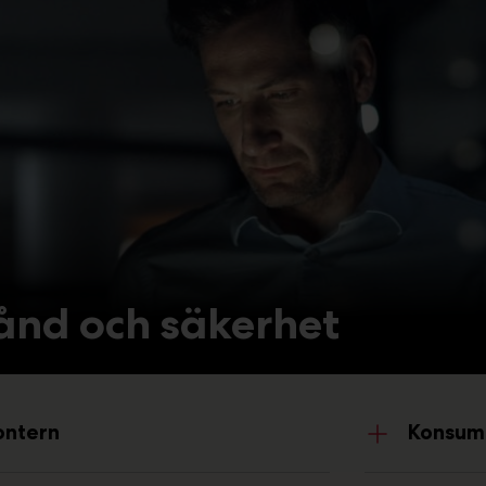
tånd och säkerhet
ontern
Konsum