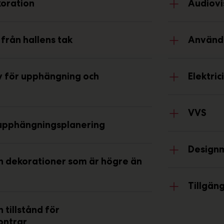
oration
Audiovi
från hallens tak
Användn
v för upphängning och
Elektric
VVS
r upphängningsplanering
Designm
h dekorationer som är högre än
Tillgän
 tillstånd för
ontrar