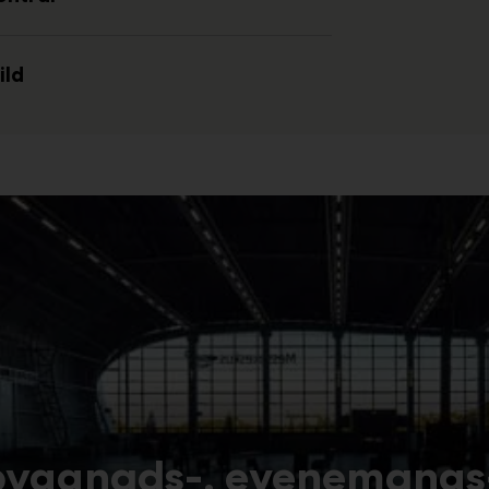
ild
yggnads-, evenemangs