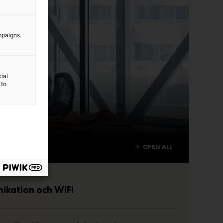
mpaigns.
ial
 to
OPEN ALL
kation och WiFi