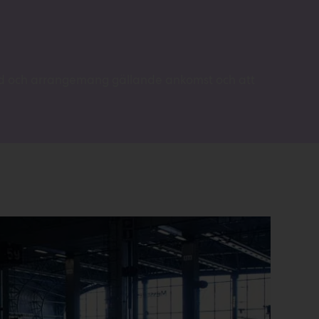
ånd och arrangemang gällande ankomst och att