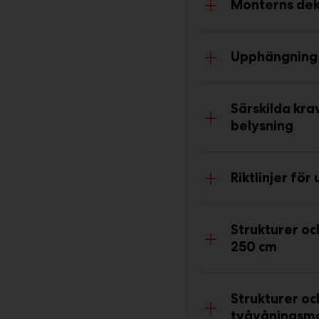
Monterns dek
Upphängning 
Särskilda kra
belysning
Riktlinjer fö
Strukturer oc
250 cm
Strukturer och
tvåvåningsm