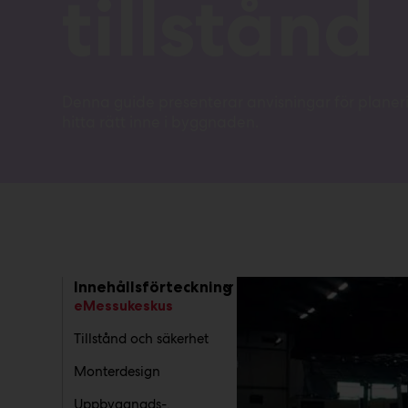
tillstånd
Denna guide presenterar anvisningar för planer
hitta rätt inne i byggnaden.
Innehållsförteckning
eMessukeskus
Tillstånd och säkerhet
Monterdesign
Uppbyggnads-,