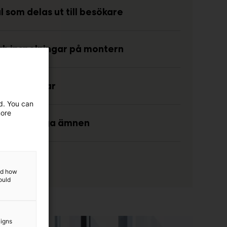
 som delas ut till besökare
ch inspelningar på montern
ppvisningar
ed. You can
more
ng av farliga ämnen
et
and how
ould
aigns