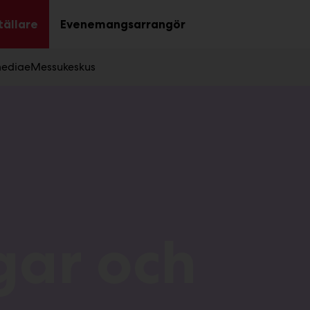
tällare
Evenemangsarrangör
Sub
Sub
menu
menu
edia
eMessukeskus
gar och