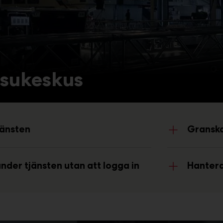
sukeskus
jänsten
Granska
der tjänsten utan att logga in
Hantera