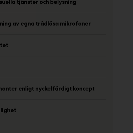
suella tjänster och belysning
ing av egna trådlösa mikrofoner
itet
onter enligt nyckelfärdigt koncept
glighet