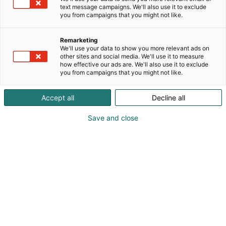
Som ackrediterad medierepresentant har du fri
text message campaigns. We'll also use it to exclude
tillgång till evenemang som anordnas av
you from campaigns that you might not like.
Mässcentrum och du får medietjänster till ditt
förfogande.
Remarketing
We'll use your data to show you more relevant ads on
För ackreditering krävs giltigt medlemskort i
other sites and social media. We'll use it to measure
how effective our ads are. We'll also use it to exclude
Journalistförbundet eller motsvarande bevis på att
you from campaigns that you might not like.
du är representant för media och på
arbetsuppdrag på mässan. Visa upp ditt kort i
Accept all
Decline all
Presscentret där du får ett PRESS-pass. Vi skickar
inte passerkort via e-post. Var god bered dig på att
Save and close
visa upp en identitetshandling vid förfrågan. Vi
förutsätter också att ackrediterade
medierepresentanter följer
Journalistreglerna
.