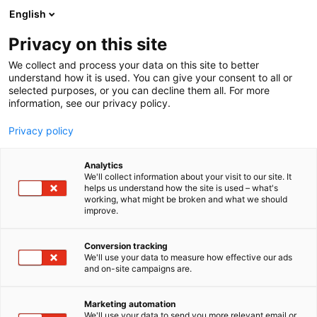
Skip
English
to
content
Privacy on this site
We collect and process your data on this site to better
FÖR MEDIA
ACKREDITERING
understand how it is used. You can give your consent to all or
selected purposes, or you can decline them all. For more
information, see our privacy policy.
Privacy policy
Ackreditera dig
Analytics
We'll collect information about your visit to our site. It
helps us understand how the site is used – what's
working, what might be broken and what we should
improve.
Ackreditera dig
här
Conversion tracking
We'll use your data to measure how effective our ads
and on-site campaigns are.
Marketing automation
We'll use your data to send you more relevant email or