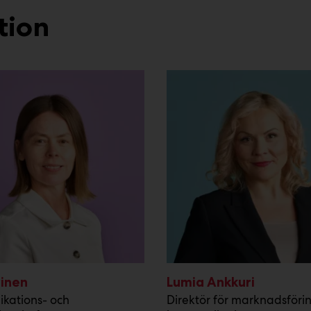
tion
vinen
Lumia Ankkuri
kations- och
Direktör för marknadsföri