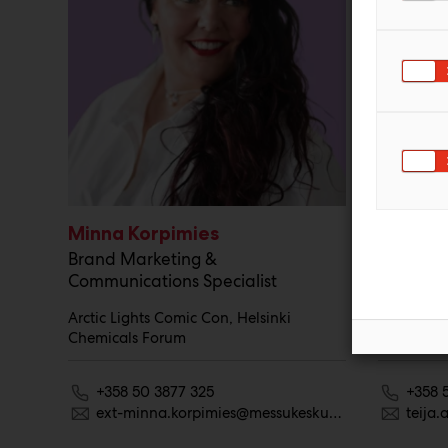
Minna Korpimies
Teija 
Brand Marketing &
Brand M
Communications Specialist
Communic
Arctic Lights Comic Con, Helsinki
Helsingfo
Chemicals Forum
Vin och M
+358 50 3877 325
+358 
ext-minna.korpimies@messukeskus.com
teija