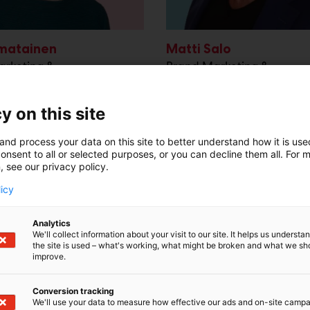
iimatainen
Matti Salo
arketing &
Brand Marketing &
ations Specialist
Communications Specialis
Företag
Golf, Habitare 2026, Närmat &
y on this site
mässan, Vårmässan
and process your data on this site to better understand how it is us
40 589 0115
onsent to all or selected purposes, or you can decline them all. For 
+358 40 621 7092
ina.liimatainen@messukeskus.com
, see our privacy policy.
matti.salo@messukeskus.
licy
Analytics
We'll collect information about your visit to our site. It helps us underst
the site is used – what's working, what might be broken and what we sh
improve.
Conversion tracking
We'll use your data to measure how effective our ads and on-site camp