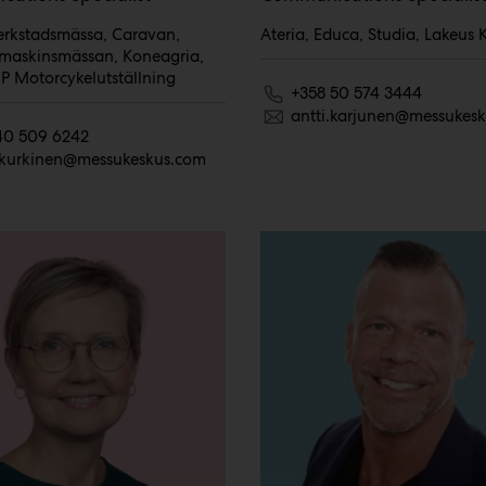
verkstadsmässa, Caravan,
Ateria, Educa, Studia, Lakeus
maskinsmässan, Koneagria,
 Motorcykelutställning
+358 50 574 3444
antti.karjunen@messukes
40 509 6242
kurkinen@messukeskus.com