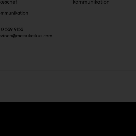
keschef
kommunikation
ommunikation
40 559 9155
ievinen@messukeskus.com