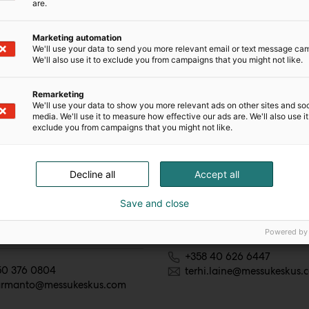
are.
Marketing automation
We'll use your data to send you more relevant email or text message ca
We'll also use it to exclude you from campaigns that you might not like.
Remarketing
We'll use your data to show you more relevant ads on other sites and soc
media. We'll use it to measure how effective our ads are. We'll also use it
exclude you from campaigns that you might not like.
Armanto
Terhi Laine
Decline all
Accept all
arketing &
Brand Marketing &
ations Specialist
Communications Specialis
Save and close
rs bokmässa, Mat, Vene Båt,
I love me, Resemässan
at
Powered by
+358 40 626 6447
50 376 0804
terhi.laine@messukeskus.
.armanto@messukeskus.com