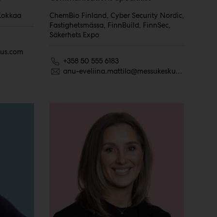
 Kokkaa
ChemBio Finland, Cyber Security Nordic,
Fastighetsmässa, FinnBuild, FinnSec,
Säkerhets Expo
kus.com
+358 50 555 6183
anu-eveliina.mattila@messukeskus.com