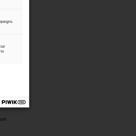
mpaigns.
ial
 to
t
com