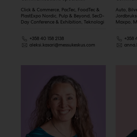
Click & Commerce, PacTec, FoodTec &
Auto, Bil
PlastExpo Nordic, Pulp & Beyond, SecD-
Jordbruks
Day Conference & Exhibition, Teknologi
Maxpo, MP
+358 40 158 2138
+358 
aleksi.kasari@messukeskus.com
anna.