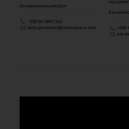
varumär
Koncernkommunikation
Koncernk
+358 50 5847 262
tarja.gordienko@messukeskus.com
+358 
pia.s