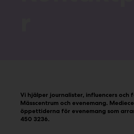
r
Vi hjälper journalister, influencers och
Mässcentrum och evenemang. Mediecentr
öppettiderna för evenemang som arran
450 3236.