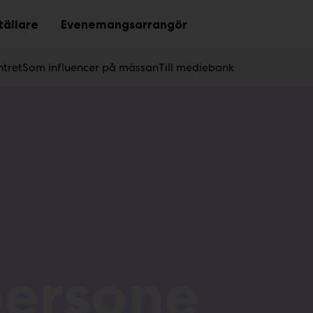
tällare
Evenemangsarrangör
Sub
Sub
menu
menu
tret
Som influencer på mässan
Till mediebank
ersone