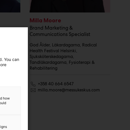
Milla Moore
Brand Marketing &
t
Communications Specialist
 Eko -
God Ålder, Läkardagarna, Radical
Health Festival Helsinki,
Sjuksköterskedagarna,
ed. You can
Tandläkardagarna, Fysioterapi &
more
Rehabilitering
com
+358 40 664 6547
milla.moore@messukeskus.com
and how
ould
aigns