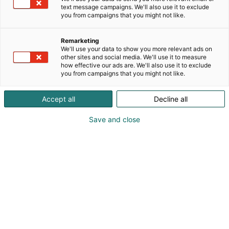
text message campaigns. We'll also use it to exclude
you from campaigns that you might not like.
Akkreditoituna median edustajana
Remarketing
pääset vapaasti tutustumaan
We'll use your data to show you more relevant ads on
other sites and social media. We'll use it to measure
Messukeskuksen järjestämiin tapahtumiin
how effective our ads are. We'll also use it to exclude
you from campaigns that you might not like.
ja saat median palvelut käyttöösi.
Accept all
Decline all
Akkreditointi edellyttää voimassa
olevaa
Journalistiliiton pressikorttia tai
Save and close
siitä, että olet median
vastaavaa todistetta
edustaja ja työtehtävissä messuilla. Esitä kortti
Lehdistökeskuksessa, josta saat PRESS-kulkuluvan.
Emme lähetä kulkulupia sähköpostilla.
Varauduthan kysyttäessä esittämään
henkilöllisyystodistuksen. Akkreditoiduilta median
edustajilta edellytämme myös
Journalistin
ohjeiden
noudattamista.