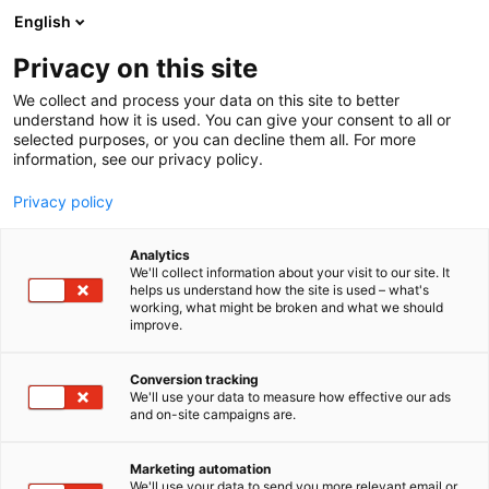
Siirry
English
sisältöön
Privacy on this site
We collect and process your data on this site to better
MEDIALLE
AKKREDITOINTI
understand how it is used. You can give your consent to all or
selected purposes, or you can decline them all. For more
information, see our privacy policy.
Privacy policy
Akkreditoidu
Analytics
We'll collect information about your visit to our site. It
helps us understand how the site is used – what's
working, what might be broken and what we should
improve.
Akkreditoidu median edustajana
Conversion tracking
We'll use your data to measure how effective our ads
Akkreditoidu vaikuttajana
and on-site campaigns are.
Marketing automation
We'll use your data to send you more relevant email or