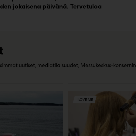
oden jokaisena päivänä. Tervetuloa
t
t uutiset, mediatilaisuudet, Messukeskus-konsernin tie
I LOVE ME