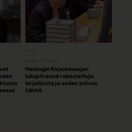
UUTISET
17.6.2026
avat
Helsingin Kirjamessujen
uoden
lukupiireissä rakastettuja
ahtuma
kirjailijoita ja uuden polven
sessa
tähtiä