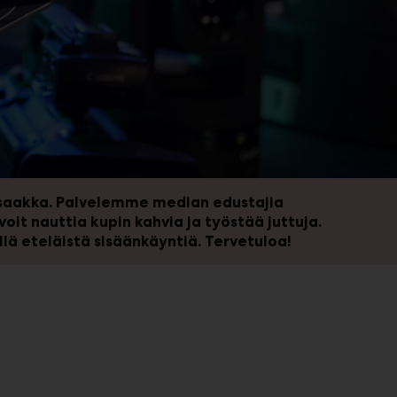
 saakka. Palvelemme median edustajia
it nauttia kupin kahvia ja työstää juttuja.
lä eteläistä sisäänkäyntiä. Tervetuloa!