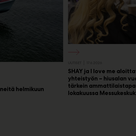
UUTISET
17.6.2026
SHAY ja I love me aloitt
yhteistyön – hiusalan v
tärkein ammattilaistap
veneitä helmikuun
lokakuussa Messukeskuk