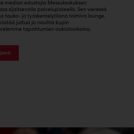
e median edustajia Messukeskuksen
ssa sijaitsevalla palvelupisteellä. Sen vieressä
na tauko- ja työskentelytilana toimiva lounge,
työstää juttua ja nauttia kupin
lvelemme tapahtumien aukioloaikoina.
janti