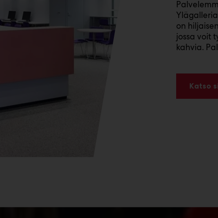
Palvelemm
Ylägalleria
on hiljaise
jossa voit 
kahvia. Pa
Katso si