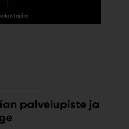
aikuttajille
an palvelupiste ja
nge