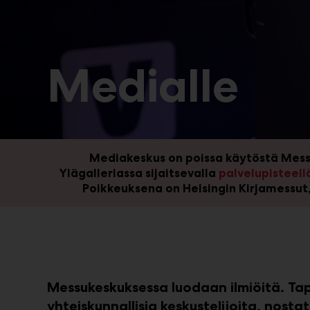
Medialle
Mediakeskus on poissa käytöstä Mess
Ylägalleriassa sijaitsevalla
palvelupisteell
Poikkeuksena on Helsingin Kirjamessut,
M
essukeskuksessa luodaan ilmiöitä. 
yhteiskunnallisia keskustelijoita, nost