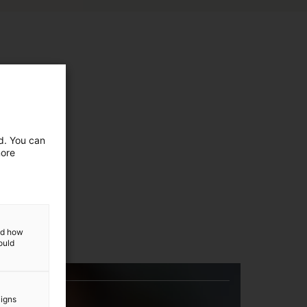
ed. You can
more
and how
ould
aigns