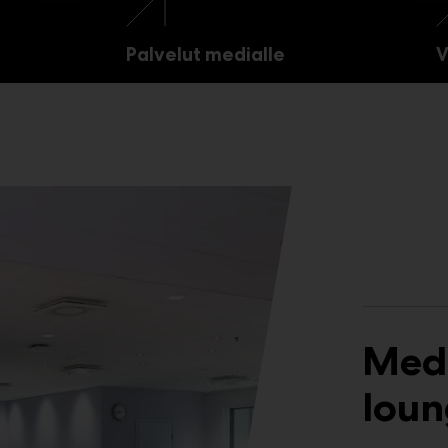
Palvelut medialle
V
Medi
lou