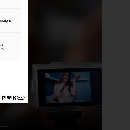
mpaigns.
ial
 to