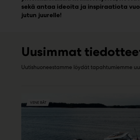
sekä antaa ideoita ja inspiraatiota vu
jutun juurelle!
Uusimmat tiedottee
Uutishuoneestamme löydät tapahtumiemme uusimma
VENE BÅT