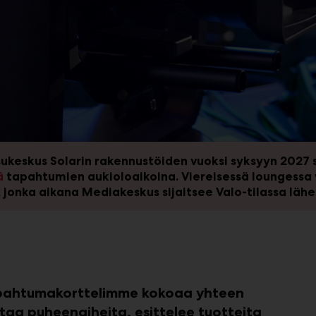
ukeskus Solarin rakennustöiden vuoksi syksyyn 2027
ä
tapahtumien aukioloaikoina. Viereisessä loungessa vo
 jonka aikana Mediakeskus sijaitsee Valo-tilassa lähel
Tapahtumakorttelimme kokoaa yhteen
attaa puheenaiheita, esittelee tuotteita