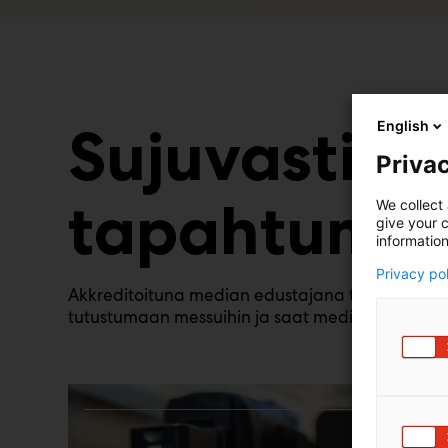
Sujuvasti
English
Privac
tapahtumii
We collect 
give your c
information
Privacy po
Akkreditoituna median edustajana tai somevai
tutustumaan messuihin ja saat median palvelut 