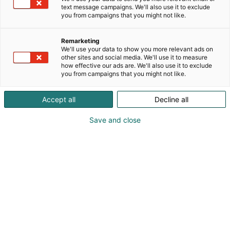
tapahtumissa
text message campaigns. We'll also use it to exclude
you from campaigns that you might not like.
ja messuilla
Remarketing
We'll use your data to show you more relevant ads on
Kasvokkain kohtaamisessa ja tapahtumien
other sites and social media. We'll use it to measure
how effective our ads are. We'll also use it to exclude
järjestämisessä on omat hyötynsä ja
you from campaigns that you might not like.
ominaispiirteensä, jotka eivät ole korvattavissa.
Kohtaamismedia oikein hyödynnettynä on erittäin
Accept all
Decline all
tehokas markkinointiviestinnän väline ja avaa
ainutlaatuisia mahdollisuuksia hallita
Save and close
asiakaskohtaamista muihin medioihin verrattuna.
Huolella suunniteltu messuosallistuminen tai
tilaisuus kasvattaa brändin tunnettuutta, vahvistaa
brändimielikuvaa sekä edistää myyntiä.
Vinkkejä
tapahtumanjärjestämiseen
Vinkkejä messuosallistumiseen