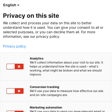
Siirry
English
sisältöön
Privacy on this site
We collect and process your data on this site to better
TAPAHTUMAJÄRJESTÄJÄLLE
VINKIT JA OHJEET
understand how it is used. You can give your consent to all or
selected purposes, or you can decline them all. For more
information, see our privacy policy.
Privacy policy
Vinkit ja ohjeet
Analytics
We'll collect information about your visit to our site. It
helps us understand how the site is used – what's
working, what might be broken and what we should
improve.
Conversion tracking
We'll use your data to measure how effective our ads
and on-site campaigns are.
Onnistu
Marketing automation
We'll use your data to send you more relevant email or