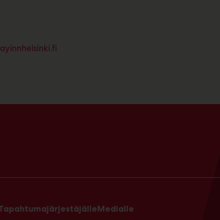
yinnhelsinki.fi
Tapahtumajärjestäjälle
Medialle