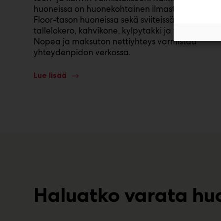
huoneissa on huonekohtainen ilmastointi, Top
Floor-tason huoneissa sekä sviiteissä on lisäksi
tallelokero, kahvikone, kylpytakki ja tossut.
Nopea ja maksuton nettiyhteys varmistaa
yhteydenpidon verkossa.
Lue lisää
Haluatko varata hu