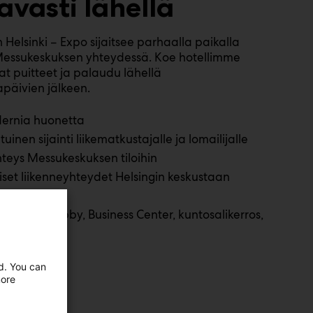
avasti
lähellä
 Helsinki – Expo sijaitsee parhaalla paikalla
Messukeskuksen yhteydessä. Koe hotellimme
at puitteet ja palaudu lähellä
päivien jälkeen.
ernia huonetta
tuinen sijainti liikematkustajalle ja lomailijalle
teys Messukeskuksen tiloihin
set liikenneyhteydet Helsingin keskustaan
äköintihalli
ta: Open Lobby, Business Center, kuntosalikerros,
ed. You can
more
ää