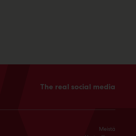
The real social media
Meistä