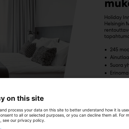
muk
Holiday Inn
Helsingin 
rentouttav
tapahtuma
245 mod
Ainutlaa
Suora yh
Erinomai
Oma pys
Palvelui
saunat
y on this site
and process your data on this site to better understand how it is us
onsent to all or selected purposes, or you can decline them all. For 
Lue lis
, see our privacy policy.