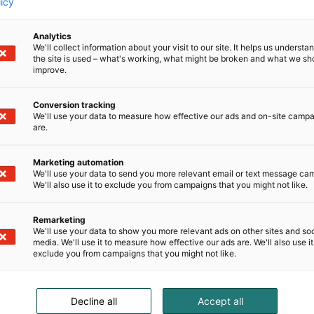
licy
Analytics
We'll collect information about your visit to our site. It helps us underst
the site is used – what's working, what might be broken and what we sh
improve.
Conversion tracking
We'll use your data to measure how effective our ads and on-site camp
are.
Marketing automation
We'll use your data to send you more relevant email or text message ca
We'll also use it to exclude you from campaigns that you might not like.
Remarketing
We'll use your data to show you more relevant ads on other sites and soc
media. We'll use it to measure how effective our ads are. We'll also use it
exclude you from campaigns that you might not like.
Kutsuva Open Lobby
Hotellin Open Lobby -loungetila yhdistää
Decline all
Accept all
aulatilat ja ravintolat hotellivieraiden yhteiseksi