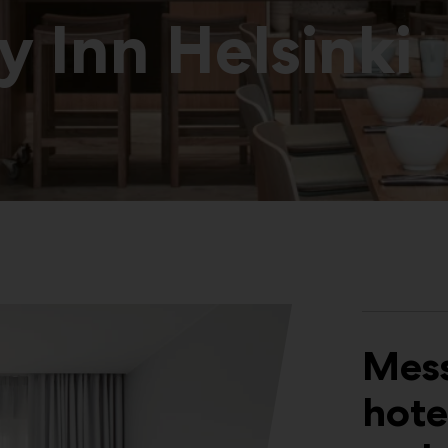
y Inn Helsinki
Mes
hote