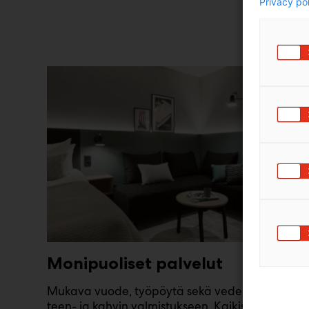
Privacy po
Monipuoliset palvelut
Mukava vuode, työpöytä sekä vedenkeitin
teen- ja kahvin valmistukseen. Kaikissa