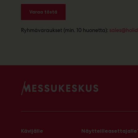
Varaa töstä
Ryhmävaraukset (min. 10 huonetta):
sales@holida
Kävijälle
Näytteilleasettajalle