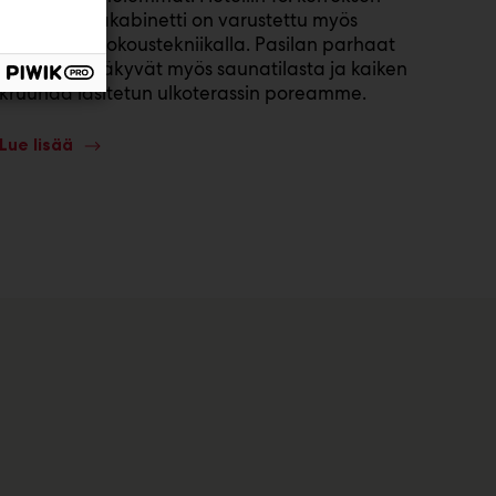
terassisaunakabinetti on varustettu myös
modernilla kokoustekniikalla. Pasilan parhaat
maisemat näkyvät myös saunatilasta ja kaiken
kruunaa lasitetun ulkoterassin poreamme.
Lue lisää