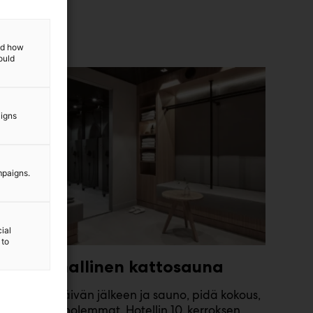
and how
ould
aigns
mpaigns.
ial
 to
Tunnelmallinen kattosauna
Rentoudu päivän jälkeen ja sauno, pidä kokous,
tai yhdistä molemmat. Hotellin 10. kerroksen