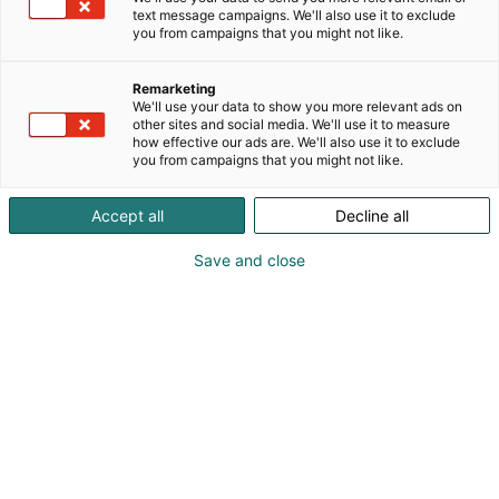
Tietosuoja
text message campaigns. We'll also use it to exclude
you from campaigns that you might not like.
Messukeskus ja Suomen Messut Oyj on vastuullinen
toimija – myös tietosuoja-asioissa. Ymmärrämme,
Remarketing
We'll use your data to show you more relevant ads on
että henkilökohtaiset tietosi ovat sinulle tärkeitä,
other sites and social media. We'll use it to measure
joten teemme kaikkemme, että tietosi ovat
how effective our ads are. We'll also use it to exclude
you from campaigns that you might not like.
turvassa. Toimimme aina EU:n tietosuoja-asetuksen
mukaisesti, koulutamme henkilöstöämme ja
vaadimme myös kumppaneiltamme vastuullisuutta
Accept all
Decline all
tietosuoja-asioissa. Lue lisää tietosuojastamme eri
rekisterien tietosuojaselosteista.
Save and close
Tietoturva
Messukeskuksella on erilaisia järjestelmiä, joissa
säilytetään asiakastietoja tietoturvallisesti. Kaikkien
järjestelmien asiakastietojen käyttöoikeus on