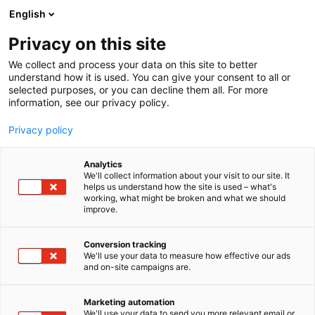
Siirry
English
sisältöön
Privacy on this site
We collect and process your data on this site to better
understand how it is used. You can give your consent to all or
selected purposes, or you can decline them all. For more
information, see our privacy policy.
Privacy policy
Messukeskus pitää
Analytics
We'll collect information about your visit to our site. It
huolta
helps us understand how the site is used – what's
working, what might be broken and what we should
improve.
henkilötiedoistasi
Conversion tracking
We'll use your data to measure how effective our ads
and on-site campaigns are.
Marketing automation
We'll use your data to send you more relevant email or