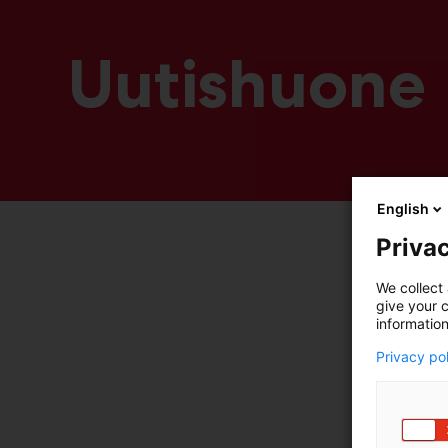
Uutishuone
English
Privac
We collect 
give your c
information
Privacy po