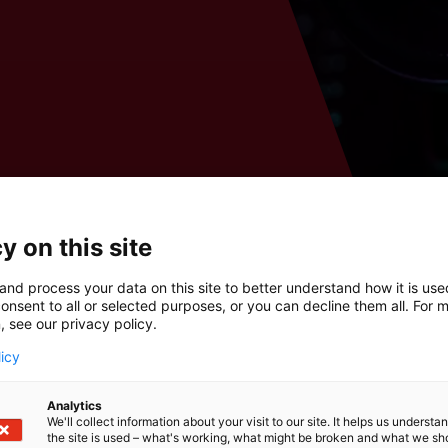
y on this site
and process your data on this site to better understand how it is us
onsent to all or selected purposes, or you can decline them all. For 
, see our privacy policy.
licy
Analytics
We'll collect information about your visit to our site. It helps us underst
the site is used – what's working, what might be broken and what we sh