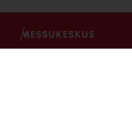
Kävijälle
Näytteilleasettajalle
Tapahtumat
Kohtaamismedia
Palvelut
Ohjeet ja luvat
Saapuminen
eMessukeskus
Usein kysytyt kysymykset
Liity Messuklubiin