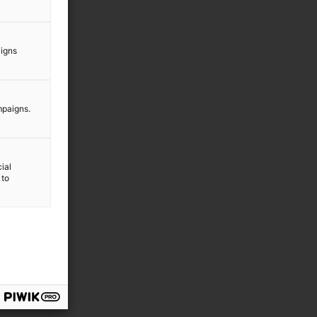
aigns
mpaigns.
ial
 to