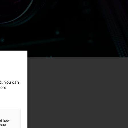
ed. You can
more
and how
ould