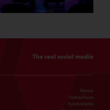
The real social media
Meistä
Vastuullisuus
Työnhakijalle