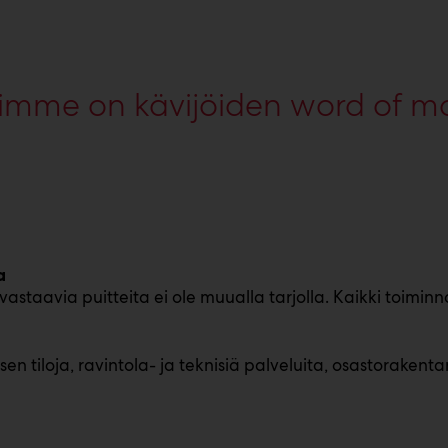
timme on kävijöiden word of m
a
astaavia puitteita ei ole muualla tarjolla. Kaikki toiminn
 tiloja, ravintola- ja teknisiä palveluita, osastorakent