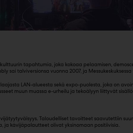
ulttuurin tapahtumia, joka kokoaa pelaamisen, demoscene
bly sai talviversionsa vuonna 2007, ja Messukeskuksessa
ajasta LAN-alueesta sekä expo-puolesta, joka on avoin su
eet muun muassa e-urheilu ja tekoälyyn liittyvät sisällö
jätyytyväisyys. Taloudelliset tavoitteet saavutettiin suunni
, ja kävijäpalautteet olivat yksinomaan positiivisia.