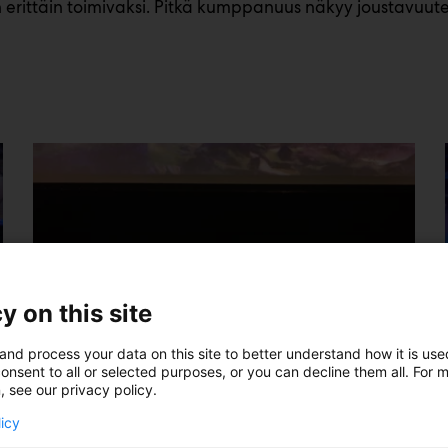
 erittäin toimivaksi. Pitkä kumppanuus näkyy joustavuut
y on this site
and process your data on this site to better understand how it is us
onsent to all or selected purposes, or you can decline them all. For 
, see our privacy policy.
licy