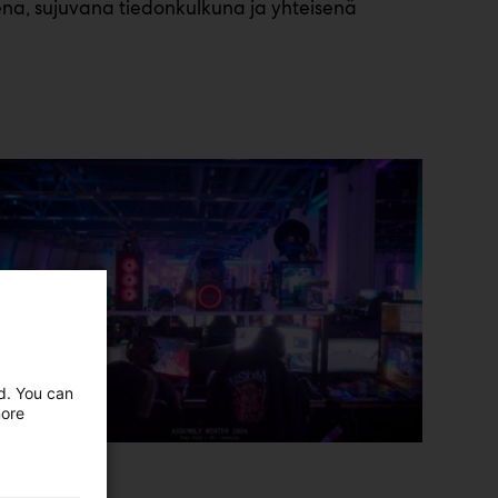
ena, sujuvana tiedonkulkuna ja yhteisenä
ed. You can
more