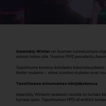
on Suomen tunnetuimpia digik
Assembly Winter
saman katon alle. Vuonna 1992 perustettu Assem
Tapahtuma koostuu kahdesta kokonaisuudesta: la
ilmiön mukana – viime vuosina mukaan ovat nouss
Tavoitteena erinomainen kävijäkokemus
Assembly Winterin keskeisin tavoite on korkea kävi
hyvissä ajoin. Tapahtuman NPS oli erittäin korkea