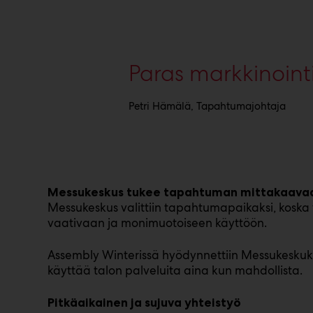
Paras markkinoin
Petri Hämälä, Tapahtumajohtaja
Messukeskus tukee tapahtuman mittakaava
Messukeskus valittiin tapahtumapaikaksi, koska v
vaativaan ja monimuotoiseen käyttöön.
Assembly Winterissä hyödynnettiin Messukeskuksen
käyttää talon palveluita aina kun mahdollista.
Pitkäaikainen ja sujuva yhteistyö