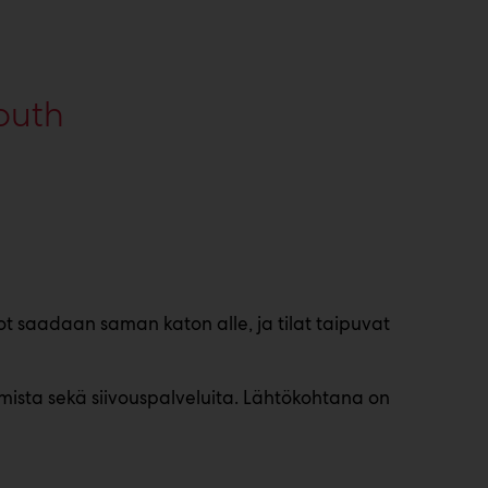
outh
ot saadaan saman katon alle, ja tilat taipuvat
amista sekä siivouspalveluita. Lähtökohtana on