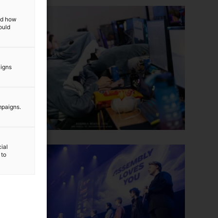
and how
ould
aigns
mpaigns.
ial
 to