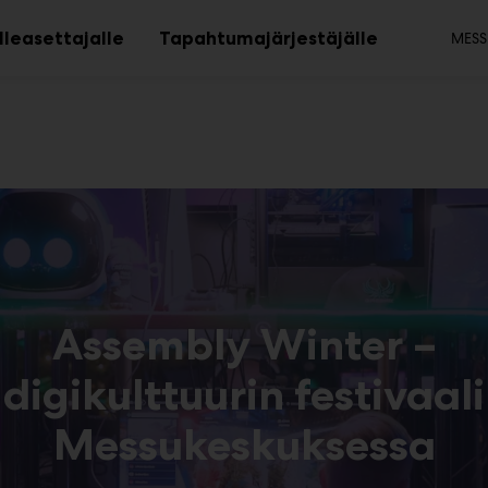
To
lleasettajalle
Tapahtumajärjestäjälle
MESS
Avaa
Avaa
alavalikko
alavalikko
Assembly Winter –
digikulttuurin festivaali
Messukeskuksessa