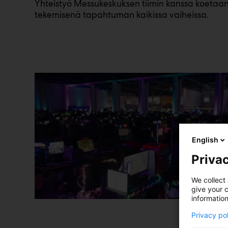
Yhteistyö Messukeskuksen tiimin kanssa koetaan
tekemisenä tapahtuman kaikissa vaiheissa.
English
Privac
We collect 
give your c
information
Privacy po