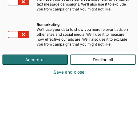
text message campaigns. We'll also use it to exclude
you from campaigns that you might not like.
Helsinki International Horse Show –
Remarketing
kansainvälistä kisatunnelmaa ja
We'll use your data to show you more relevant ads on
other sites and social media. We'll use it to measure
kasvua Messukeskuksessa
how effective our ads are. We'll also use it to exclude
you from campaigns that you might not like.
Helsinki International Horse Show 2026 toi
Messukeskukseen Suomen suurimman
Accept all
Decline all
sisäurheilutapahtuman, joka muuton myötä nousi
yhdeksi kansainvälisesti merkittävimmistä
Save and close
ratsastuskilpailuista. Kansainväliset ja kansalliset
kilpailuluokat ja yli 100 näytteilleasettajaa
keräsivät yhteen yli 54 000 kävijää hevosurheilun
äärelle.
Tapahtuma palasi Messukeskukseen
vuosikymmenten tauon jälkeen, sillä tilat
mahdollistavat tapahtuman kasvattamisen sekä
kansainvälisti korkeatasoisen kansainvälisen