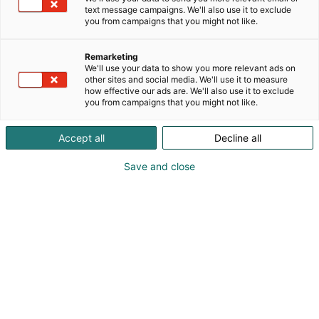
text message campaigns. We'll also use it to exclude
ammattilaiset.
you from campaigns that you might not like.
Tapahtuman tavoitteet saavutettiin erinomaisesti:
Remarketing
yli 1000 rekisteröitynyttä kävijää ja uusi Exhibitor
We'll use your data to show you more relevant ads on
Stage Takeover konsepti nostivat kokonaisuuden
other sites and social media. We'll use it to measure
how effective our ads are. We'll also use it to exclude
uudelle tasolle, ja 50 vuotisjuhlavuoden lämmin
you from campaigns that you might not like.
tunnelma sai osallistujat viihtymään.
Accept all
Decline all
”Alamme suurinta asiantuntijatapahtumaa on aina
ilo järjestää sujuvassa yhteistyössä Messukeskuksen
Save and close
tiimin kanssa”, projektipäällikkö Miia Kämppi sanoo.
Messukeskus on valittu tapahtumapaikaksi useana
vuonna peräkkäin keskeisen sijaintinsa sekä
erinomaisesti toimivien tilojen vuoksi. Seitsemän
luentosalia, suuri päälava ja laaja näyttelyalue
mahdollistivat sujuvan liikkumisen ja
rinnakkaisohjelmat. Lisäksi Messukeskuksen tekniset
palvelut, stream- ja tallennetuotanto, catering,
turvapalvelut ja somistus tarjosivat kaiken