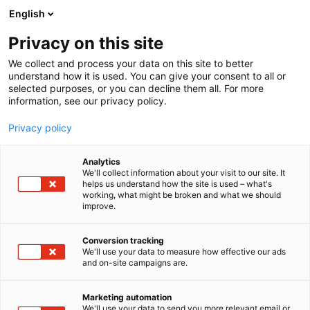
Siirry
English
sisältöön
Privacy on this site
We collect and process your data on this site to better
understand how it is used. You can give your consent to all or
selected purposes, or you can decline them all. For more
information, see our privacy policy.
Privacy policy
Labquality Days 2026
Analytics
We'll collect information about your visit to our site. It
helps us understand how the site is used – what's
working, what might be broken and what we should
improve.
Conversion tracking
We'll use your data to measure how effective our ads
Labquality Days on Suomen suurin
and on-site campaigns are.
laboratoriolääketieteen ja terveysteknologian
asiantuntijatapahtuma, joka kokoaa yhteen
Marketing automation
ajantasaisen tiedon, uudet palvelut sekä alan
We'll use your data to send you more relevant email or