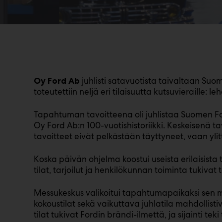
juhlisti satavuotista taivaltaan S
Oy Ford Ab
toteutettiin neljä eri tilaisuutta kutsuvieraille: 
Tapahtuman tavoitteena oli juhlistaa Suomen Ford
Oy Ford Ab:n 100-vuotishistoriikki. Keskeisenä ta
tavoitteet eivät pelkästään täyttyneet, vaan ylit
Koska päivän ohjelma koostui useista erilaisista 
tilat, tarjoilut ja henkilökunnan toiminta tukiv
Messukeskus valikoitui tapahtumapaikaksi sen mon
kokoustilat sekä vaikuttava juhlatila mahdollis
tilat tukivat Fordin brändi-ilmettä, ja sijainti 