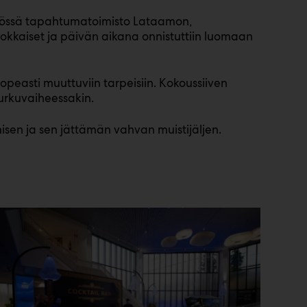
styössä tapahtumatoimisto Lataamon,
luokkaiset ja päivän aikana onnistuttiin luomaan
nopeasti muuttuviin tarpeisiin. Kokoussiiven
purkuvaiheessakin.
misen ja sen jättämän vahvan muistijäljen.