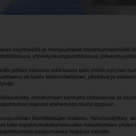
uomessa näyttävällä ja monipuolisella tapahtumapäivällä
lehdistötilaisuus, yhteistyökumppanitilaisuus, jälleenmyyjäko
in pitkää historiaa sekä tuoda esiin yhtiön nykyiset tuott
voitteena oli luoda lämminhenkinen, yllättävä ja mieleenpa
tyivät.
tilaisuuksista, onnistumisen kannalta ratkaisevaa oli saum
at tapahtuman sujuvaa etenemistä alusta loppuun.
ipuolisten tilaratkaisujen ansiosta. Historianäyttely, seu
tivat koko tapahtumakokonaisuuden toteuttamisen yhden kat
teki tapahtumaan saapumisesta helppoa vieraille.