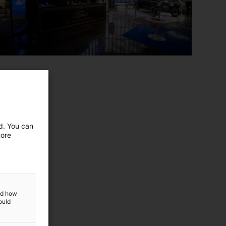
ed. You can
more
and how
ould