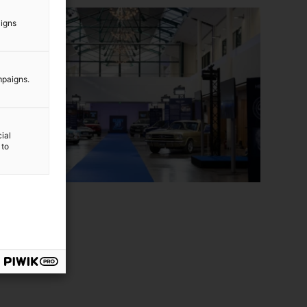
aigns
mpaigns.
ial
 to