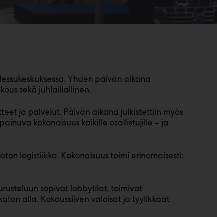
 Messukeskuksessa. Yhden päivän aikana
kous sekä juhlaillallinen.
eet ja palvelut. Päivän aikana julkistettiin myös
inuva kokonaisuus kaikille osallistujille – ja
aton logistiikka. Kokonaisuus toimi erinomaisesti:
rusteluun sopivat lobbytilat, toimivat
on alla. Kokoussiiven valoisat ja tyylikkäät