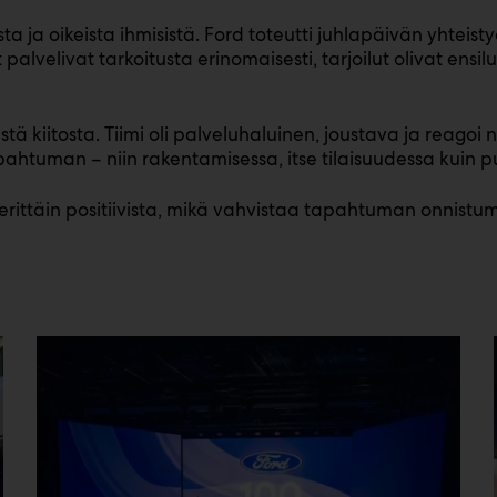
a ja oikeista ihmisistä. Ford toteutti juhlapäivän yhtei
alvelivat tarkoitusta erinomaisesti, tarjoilut olivat ensi
tä kiitosta. Tiimi oli palveluhaluinen, joustava ja reagoi 
pahtuman – niin rakentamisessa, itse tilaisuudessa kuin 
 erittäin positiivista, mikä vahvistaa tapahtuman onnistu