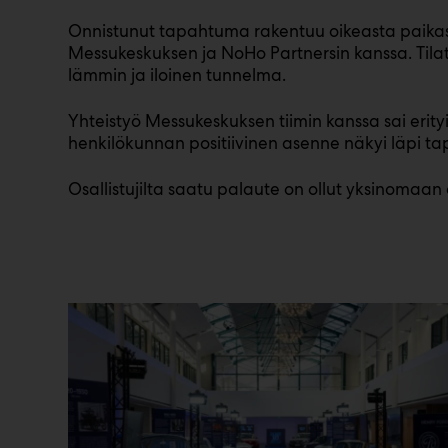
Onnistunut tapahtuma rakentuu oikeasta paikast
Messukeskuksen ja NoHo Partnersin kanssa. Tilat p
lämmin ja iloinen tunnelma.
Yhteistyö Messukeskuksen tiimin kanssa sai erityis
henkilökunnan positiivinen asenne näkyi läpi ta
Osallistujilta saatu palaute on ollut yksinomaan