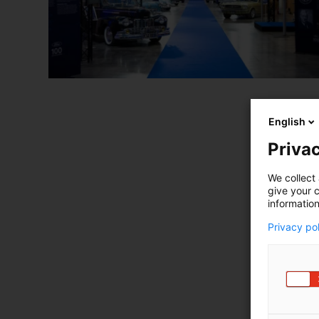
English
Privac
We collect 
give your c
information
Privacy po