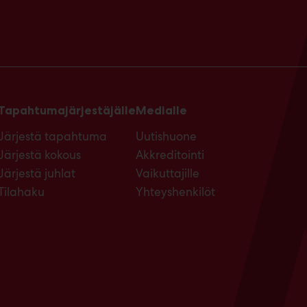
Tapahtumajärjestäjälle
Medialle
Järjestä tapahtuma
Uutishuone
Järjestä kokous
Akkreditointi
Järjestä juhlat
Vaikuttajille
Tilahaku
Yhteyshenkilöt