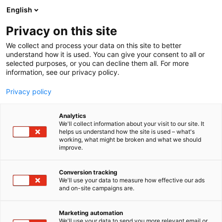
Siirry
English
sisältöön
Privacy on this site
We collect and process your data on this site to better
understand how it is used. You can give your consent to all or
selected purposes, or you can decline them all. For more
information, see our privacy policy.
TAPAHTUMAJÄRJESTÄJÄLLE
CASET
VUOKRANANTAJA 2023
Privacy policy
Analytics
We'll collect information about your visit to our site. It
helps us understand how the site is used – what's
working, what might be broken and what we should
improve.
Conversion tracking
Vuokranantaja 2023
We'll use your data to measure how effective our ads
and on-site campaigns are.
Marketing automation
We'll use your data to send you more relevant email or