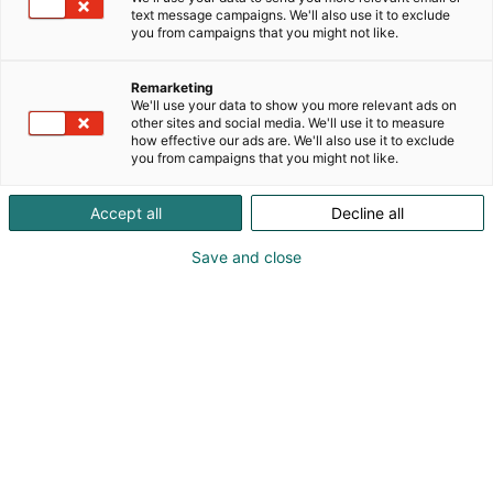
text message campaigns. We'll also use it to exclude
you from campaigns that you might not like.
Suomen suurin
asuntosijoittamisen
Remarketing
We'll use your data to show you more relevant ads on
other sites and social media. We'll use it to measure
tapahtuma
how effective our ads are. We'll also use it to exclude
you from campaigns that you might not like.
Suomen Vuokranantajat ry järjesti Vuokranantaja
2023 -tapahtuman Messukeskuksen Kokoussiivessä
Accept all
Decline all
25.11.2023. Tilaisuuden keynote-puhujina toimivat
muun muassa ympäristö- ja ilmastoministeri
Kai
Save and close
sekä Suomen Pankin johtokunnan
Mykkänen
varapuheenjohtaja
Marja Nykänen.
Suomen Vuokranantajat ry oli erittäin tyytyväinen
tapahtuman antiin ja Messukeskuksen
järjestelyihin:
”Järjestimme Suomen Vuokranantajien
päätapahtuman Messukeskuksen Kokoussiivessä.