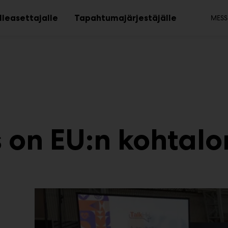
To
lleasettajalle
Tapahtumajärjestäjälle
MESS
Avaa
Avaa
alavalikko
alavalikko
s on EU:n kohtal