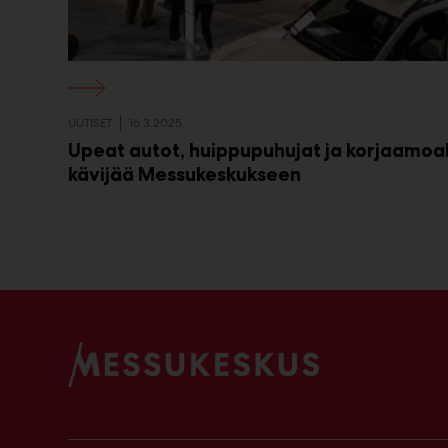
UUTISET
16.3.2025
Upeat autot, huippupuhujat ja korjaamoa
kävijää Messukeskukseen