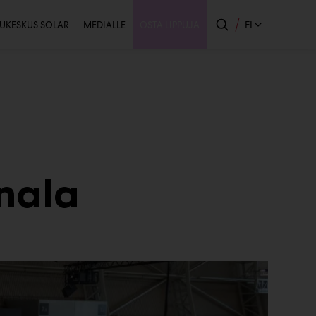
issijainen
FI
UKESKUS SOLAR
MEDIALLE
OSTA LIPPUJA
onala