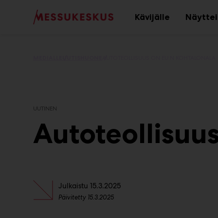
Main
Siirry
sisältöön
Kävijälle
Näyttei
Avaa
alavalikko
MEDIALLE
UUTISHUONE
AUTOTEOLLISUUS ON EU:N KOHTALONALA
UUTINEN
Autoteollisuu
Julkaistu
15.3.2025
Päivitetty
15.3.2025