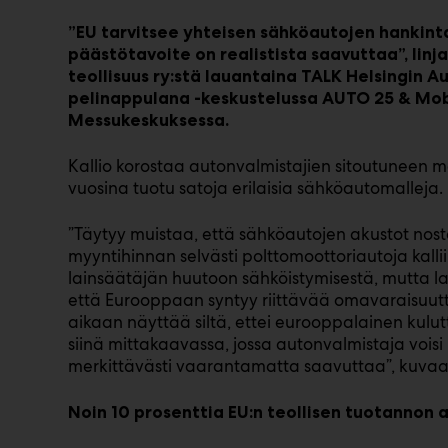
”EU tarvitsee yhteisen sähköautojen hankinta
päästötavoite on realistista saavuttaa”, linja
teollisuus ry:stä lauantaina TALK Helsingin A
pelinappulana -keskustelussa AUTO 25 & Mobi
Messukeskuksessa.
Kallio korostaa autonvalmistajien sitoutuneen ma
vuosina tuotu satoja erilaisia sähköautomalleja.
”Täytyy muistaa, että sähköautojen akustot nost
myyntihinnan selvästi polttomoottoriautoja kalli
lainsäätäjän huutoon sähköistymisestä, mutta lain
että Eurooppaan syntyy riittävää omavaraisuutt
aikaan näyttää siltä, ettei eurooppalainen kulu
siinä mittakaavassa, jossa autonvalmistaja vois
merkittävästi vaarantamatta saavuttaa”, kuvaa 
Noin 10 prosenttia EU:n teollisen tuotannon 