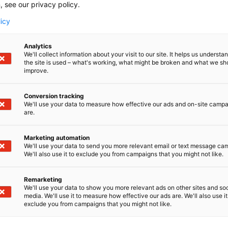
, see our privacy policy.
Toimia tarvitaan myös EU-tasolla. EU-komissio
licy
strategisen dialogin työryhmä on julkistanut 5
eurooppalaisen autoteollisuuden kilpailukyvyn 
Analytics
We'll collect information about your visit to our site. It helps us underst
”Komission ehdotuksessa on paljon tärkeitä avau
the site is used – what's working, what might be broken and what we sh
improve.
aloite on seuraavalle kolmelle vuodelle sallitta
Valmistajat voivat esimerkiksi vuonna 2025 vielä 
päästörajan, mutta heidän pitää vastaavasti ali
Conversion tracking
We'll use your data to measure how effective our ads and on-site camp
Jotta tavoitteeseen päästään ja samalla voidaa
are.
kauppasotien uhkaamassa maailmassa, on huol
vetovoimasta. Vaikka Suomi ei ole suuri auton
Marketing automation
kohtalonkysymykset sidottu vahvasti muun Euroo
We'll use your data to send you more relevant email or text message ca
europarlamentaarikko
.
Katri Kulmuni
We'll also use it to exclude you from campaigns that you might not like.
TALK Helsinki -keskustelufestivaali on osa AUTO
Remarketing
autonäyttely jatkuu Helsingin Messukeskuksessa 1
We'll use your data to show you more relevant ads on other sites and soc
media. We'll use it to measure how effective our ads are. We'll also use it
kauppapolitiikan pelinappulana -keskusteluun osal
exclude you from campaigns that you might not like.
toimitusjohtaja Tero Kallio, ACEAn operatiivine
Katri Kulmuni.