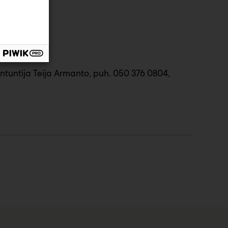
uus ry
ntuntija Teija Armanto, puh. 050 376 0804,