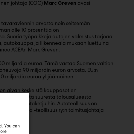
vinen johtaja (COO)
avasi
Marc Greven
:n tavaraviennin arvosta noin seitsemän
eman alle 10 prosenttia on
sa. Suoria työpaikkoja autojen valmistus tarjoaa
nta, autokauppa ja liikenneala mukaan luettuina
 sanoo ACEAn Marc Greven.
200 miljardia euroa. Tämä vastaa Suomen valtion
joneuvoja 90 miljardin euron arvosta. EU:n
10 miljardia euroa ylijäämäinen.
 on aivan keskeistä kauppasotien
htenä kolmesta suuresta talousalueesta
en alihankintaketjuihin. Autoteollisuus on
totuojat ja -teollisuus ry:n toimitusjohtaja
ed. You can
more