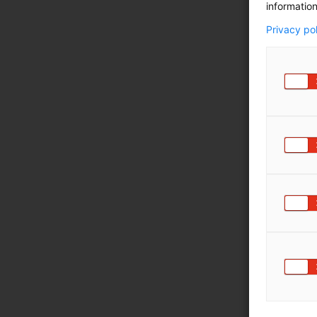
information
Privacy po