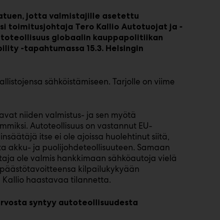
tuen, jotta valmistajille asetettu
si toimitusjohtaja Tero Kallio Autotuojat ja -
utoteollisuus globaalin kauppapolitiikan
lity -tapahtumassa 15.3. Helsingin
llistojensa sähköistämiseen. Tarjolle on viime
avat niiden valmistus- ja sen myötä
immiksi. Autoteollisuus on vastannut EU-
säätäjä itse ei ole ajoissa huolehtinut siitä,
a akku- ja puolijohdeteollisuuteen. Samaan
ttaja ole valmis hankkimaan sähköautoja vielä
i päästötavoitteensa kilpailukykyään
Kallio haastavaa tilannetta.
arvosta syntyy autoteollisuudesta