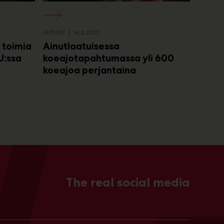
UUTISET
14.3.2025
 toimia
Ainutlaatuisessa
U:ssa
koeajotapahtumassa yli 600
koeajoa perjantaina
The real social media