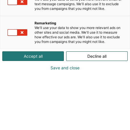
text message campaigns. We'll also use it to exclude
you from campaigns that you might not like.
Remarketing
We'll use your data to show you more relevant ads on
other sites and social media. We'll use it to measure
how effective our ads are. We'll also use it to exclude
you from campaigns that you might not like.
Accept all
Decline all
Save and close
Helsingin Kirjamessut on julkaissut lukupiirinsä,
joissa voi kohdata Olli Jalosen, Leena Krohnin ja
Viveca Stenin. Uutena lukupiirimallina on uuden
polven kirjailijoiden Iida Aikion, Markku
Haussilan ja Ivan Manirahon yhteinen lukupiiri,