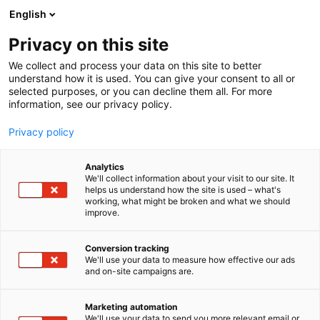
Siirry
English
sisältöön
Privacy on this site
We collect and process your data on this site to better
understand how it is used. You can give your consent to all or
MEDIALLE
UUTISHUONE
HELSINGIN KIRJAMESSUJEN LUKUPIIREISSÄ RAKASTETTUJA KIRJAILIJOITA JA UUDEN POLVEN TÄHTIÄ
selected purposes, or you can decline them all. For more
information, see our privacy policy.
UUTINEN
Privacy policy
Helsingin Kirjamessujen
Analytics
lukupiireissä rakastettuja
We'll collect information about your visit to our site. It
helps us understand how the site is used – what's
working, what might be broken and what we should
kirjailijoita ja uuden
improve.
polven tähtiä
Conversion tracking
We'll use your data to measure how effective our ads
and on-site campaigns are.
Julkaistu
17.6.2026
Marketing automation
We'll use your data to send you more relevant email or