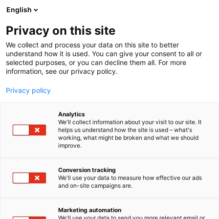
Siirry
English
sisältöön
Privacy on this site
We collect and process your data on this site to better
understand how it is used. You can give your consent to all or
MEDIALLE
UUTISHUONE
JATKEEN URAKOIMA M14 SIGNE ON VUODEN TYÖMAA -KILPAILUN VOITTAJA
selected purposes, or you can decline them all. For more
information, see our privacy policy.
UUTINEN
Privacy policy
JATKEEN URAKOIMA M14
Analytics
SIGNE ON VUODEN
We'll collect information about your visit to our site. It
helps us understand how the site is used – what's
working, what might be broken and what we should
TYÖMAA -KILPAILUN
improve.
VOITTAJA
Conversion tracking
We'll use your data to measure how effective our ads
and on-site campaigns are.
Julkaistu
8.10.2025
Päivitetty
8.10.2025
Marketing automation
We'll use your data to send you more relevant email or