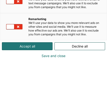
text message campaigns. We'll also use it to exclude
you from campaigns that you might not like.
Remarketing
We'll use your data to show you more relevant ads on
other sites and social media. We'll use it to measure
how effective our ads are. We'll also use it to exclude
you from campaigns that you might not like.
Accept all
Decline all
Save and close
Vuoden rakennustyömaa 2025 -kilpailun voittaja on Spondan
rakennuttama ja Jatkeen rakentama Signe Mannerheimintiellä.
Takarivissä seisomassa olevat vasemmalta oikealle:Hannu Kärkinen
(QS), Niko Ojala (Jatke), Miska Laaksonen (QS), Daavid Velikainen
(QS), Jesse Blomqvist (Jatke), Vesa Koskinen (QS), Iiro-Oskari Rintala
(QS), Matti Pärssinen (Jatke), Jukka Nikkola (Jatke), Tapio Vihinen
(Jatke), Kai Elo (Jatke), Mika Pöllänen (Jatke)Keskellä istumassa
vasemmalta oikealle: Kimmo Hämäläinen (Jatke), Samuel Juntunen