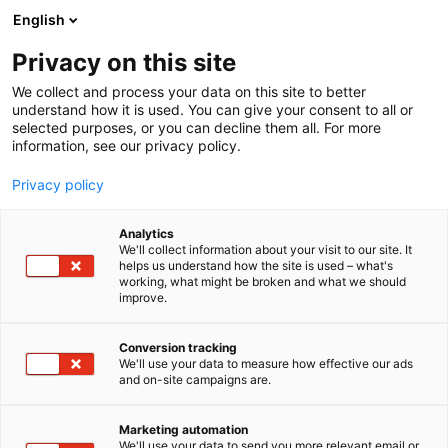
Siirry
English
sisältöön
Privacy on this site
We collect and process your data on this site to better
understand how it is used. You can give your consent to all or
MEDIALLE
UUTISHUONE
MEDIAKUTSU LÄÄKÄRIPÄIVÄT 2025
selected purposes, or you can decline them all. For more
information, see our privacy policy.
UUTINEN
Privacy policy
MEDIAKUTSU
Analytics
Lääkäripäivät 2025
We'll collect information about your visit to our site. It
helps us understand how the site is used – what's
working, what might be broken and what we should
improve.
Julkaistu
15.1.2025
Päivitetty
15.1.2025
Conversion tracking
We'll use your data to measure how effective our ads
and on-site campaigns are.
Marketing automation
We'll use your data to send you more relevant email or