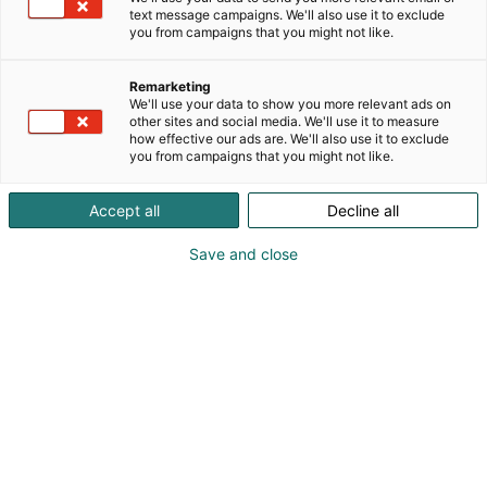
text message campaigns. We'll also use it to exclude
you from campaigns that you might not like.
Remarketing
We'll use your data to show you more relevant ads on
other sites and social media. We'll use it to measure
how effective our ads are. We'll also use it to exclude
you from campaigns that you might not like.
Accept all
Decline all
Save and close
Lääkäripäivien näyttelyssä voi tutustua lääketieteen uutuuksiin yli
100 näytteilleasettajan osastolla.
Hyvä median edustaja,
Tervetuloa Lääkäripäiville 22.-23.1.2025 Helsingin
Messukeskukseen! Lääkäripäivät on Suomen suurin
lääkäreiden koulutustapahtuma, joka tarjoaa myös
median edustajille laajan joukon juttuaiheita,