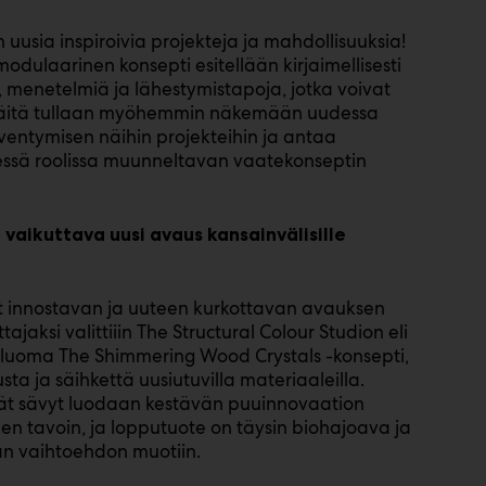
uusia inspiroivia projekteja ja mahdollisuuksia!
modulaarinen konsepti esitellään kirjaimellisesti
ja, menetelmiä ja lähestymistapoja, jotka voivat
 Näitä tullaan myöhemmin näkemään uudessa
ventymisen näihin projekteihin ja antaa
eisessä roolissa muunneltavan vaatekonseptin
 vaikuttava uusi avaus kansainvälisille
hnyt innostavan ja uuteen kurkottavan avauksen
ttajaksi valittiiin The Structural Colour Studion eli
luoma
The Shimmering Wood Crystals -konsepti,
ta ja säihkettä uusiutuvilla materiaaleilla.
yvät sävyt luodaan kestävän puuinnovaation
ien tavoin, ja lopputuote on täysin biohajoava ja
vän vaihtoehdon muotiin.