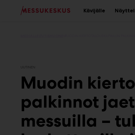
Main
Siirry
sisältöön
Kävijälle
Näyttei
Avaa
alavalikko
MEDIALLE
UUTISHUONE
UUTINEN
Muodin kierto
palkinnot jaett
messuilla – t