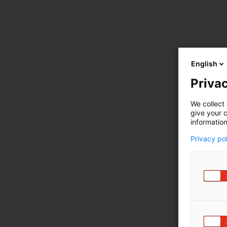
English
Privac
We collect 
give your c
information
Privacy po