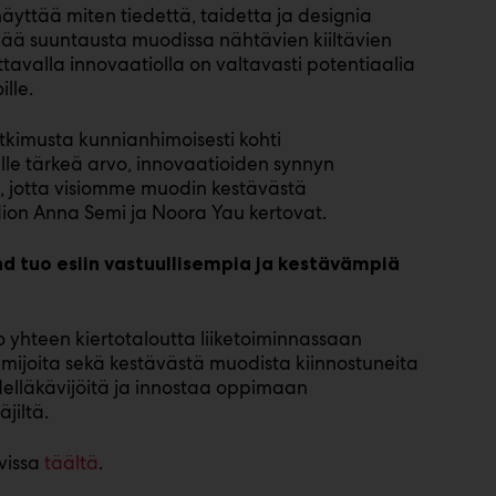
yttää miten tiedettä, taidetta ja designia
ää suuntausta muodissa nähtävien kiiltävien
ttavalla innovaatiolla on valtavasti potentiaalia
ille.
tkimusta kunnianhimoisesti kohti
ille tärkeä arvo, innovaatioiden synnyn
, jotta visiomme muodin kestävästä
udion Anna Semi ja Noora Yau kertovat.
nd tuo esiin vastuullisempia ja kestävämpiä
o yhteen kiertotaloutta liiketoiminnassaan
toimijoita sekä kestävästä muodista kiinnostuneita
delläkävijöitä ja innostaa oppimaan
äjiltä.
vissa
täältä
.