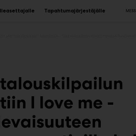
To
lleasettajalle
Tapahtumajärjestäjälle
MESS
Avaa
Avaa
alavalikko
alavalikko
talouskilpailun
iin I love me -
ulevaisuuteen