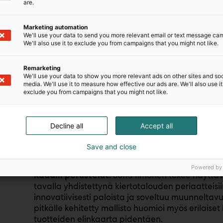
are.
kierrätystuote kuluttajamarkkinoille”, Lounais
kertoo
Ojanen
.
Marketing automation
We'll use your data to send you more relevant email or text message ca
2. Design/designer: Sofia Ilmonen – designia
We'll also use it to exclude you from campaigns that you might not like.
Kategoriassa palkitaan tuote (design), jonka su
Remarketing
kiertotalouden periaatteisiin tai suunnittelija (d
We'll use your data to show you more relevant ads on other sites and soc
periaatteita ja niiden edistämistä suunnittelussa s
media. We'll use it to measure how effective our ads are. We'll also use it
exclude you from campaigns that you might not like.
valittiin muotisuunnittelija
, jonk
Sofia Ilmonen
erityispiirre on vaatteiden muunneltavuus eri til
Decline all
Accept all
Konseptissa jokainen vaate on muotoiltu käyttäe
moduuleja. Vaatteet voidaan purkaa osiin ja ko
Save and close
lukemattomia vaihtoehtoja käyttäjänsä näköisiä
Powered by
Sofia Ilmonen tekee näyttäv
Raadin perustelut:
tavalla yhdistettynä kiertotalouden periaatteis
innovatiivisesti paloista ja soveltuu muunnelta
pitkälle kehitetty mallisto huomioi myös erilaise
tuotteiden elinkaarta pidentäen.