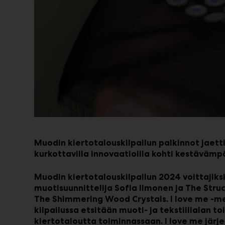
Muodin kiertotalouskilpailun palkinnot jaetti
kurkottavilla innovaatioilla kohti kestäväm
Muodin kiertotalouskilpailun 2024 voittajiks
muotisuunnittelija Sofia Ilmonen ja The Stru
The Shimmering Wood Crystals. I love me -mes
kilpailussa etsitään muoti- ja tekstiilialan t
kiertotaloutta toiminnassaan. I love me järj