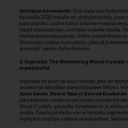
“Ensi vuosi tuo mukanaan 
Voittajan kommentti:
Keväällä 2025 minulla on yksityisnäyttely, jossa 
pala palalta. Lisäksi tutkin erilaisia materiaale
viedä modulaarisen vaatteen uudelle tasolle.
mallistokokonaisuudessa. Voitto mahdollistaa sy
tilaisuuden jatkaa innovointia, joka oli jo kesk
synnyssä”, kertoo Sofia Ilmonen.
3. Inspiroija: The Shimmering Wood Crystals –
markkinoille
Inspiroija on pieni tai suuri toimija, joka on te
muodin tai tekstiilien kiertotalouteen liittyen. Voi
,
ja
Anna Semin
Noora Yaun
Konrad Klockarsin
joka esittelee uuden tavan luoda muotiin kimallus
Wood Crystals -pinnoilla kimaltelevat ja säihk
avulla. Puusta johdettu väri ei haalistu pigmentt
myrkytön tarjoten vallankumouksellisen, kestä