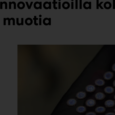
innovaatioilla ko
 muotia