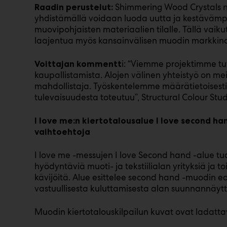
Shimmering Wood Crystals nä
Raadin perustelut:
yhdistämällä voidaan luoda uutta ja kestävämp
muovipohjaisten materiaalien tilalle. Tällä vaiku
laajentua myös kansainvälisen muodin markkino
i: “Viemme projektimme tu
Voittajan kommentt
kaupallistamista. Alojen välinen yhteistyö on me
mahdollistaja. Työskentelemme määrätietoisesti
tulevaisuudesta toteutuu”, Structural Colour St
I love me:n kiertotalousalue I love second ha
vaihtoehtoja
I love me -messujen I love Second hand -alue tu
hyödyntäviä muoti- ja tekstiilialan yrityksiä ja 
kävijöitä. Alue esittelee second hand -muodin e
vastuullisesta kuluttamisesta alan suunnannäytt
Muodin kiertotalouskilpailun kuvat ovat ladatta