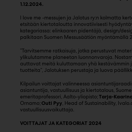
1.12.2024.
I love me -messujen ja Jalotus ry:n kolmatta ker
etsitään kiertotaloutta innovatiivisesti hyödyntäv
kategoriassa: elinkaaren pidentäjä, design/design
palkitaan Suomen Messusäätiön myöntämällä 2
”Tarvitsemme ratkaisuja, jotka perustuvat materi
ylikulutamme planeetan luonnonvaroja. Nostamme si
auttavat meitä kuluttamaan yhä kestävämmin ja
tuotteita”, Jalotuksen perustaja ja luova päällik
Kilpailun voittajat valinneessa asiantuntijaraa
asiantuntija, vastuullisuus ja kiertotalous, Suomen
emeritaprofessori, Aalto-yliopisto;
Tarja-Kaari
Ornamo;
, Head of Sustainability, Ivalo
Outi Pyy
vastuullisuusvaikuttaja.
VOITTAJAT JA KATEGORIAT 2024