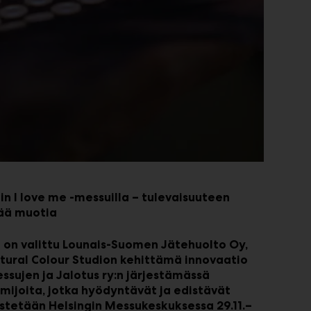
in I love me -messuilla – tulevaisuuteen
pää muotia
i on valittu Lounais-Suomen Jätehuolto Oy,
ctural Colour Studion kehittämä innovaatio
sujen ja Jalotus ry:n järjestämässä
oimijoita, jotka hyödyntävät ja edistävät
estetään Helsingin Messukeskuksessa 29.11.–