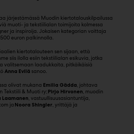
taa järjestämässä Muodin kiertotalouskilpailussa
iä muoti- ja tekstiilialan toimijoita kolmessa
er ja inspiroija. Jokaisen kategorian voittaja
500 euron palkinnolla.
aalien kiertotalouteen sen sijaan, että
is ilolla esiin tekstiilialan esikuvia, jotka
 valitsemaan laadukkaita, pitkäikäisiä
kö
sanoo.
Anna Evilä
dissa olivat mukana
, johtava
Emilia Gädda
 Tekstiili & Muoti ry;
, muodin
Pirjo Hirvonen
, vastuullisuusasiantuntija,
na Laamanen
.com ja
, yrittäjä ja
Noora Shingler