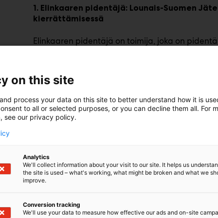
1. Elinkaaren pidentäjä: Lounais-Suomen Jäte
kierrättämisessä
Elinkaaren pidentäjä on toimija, joka on pidentän
liiketoimintamalleja tai -ratkaisuja hyödyntäen ta
tehokkuutta. Voittajaksi valittiin Lounais-Suomen
erilliskeräystä kotitalouksista ja tekee tiivistä yh
y on this site
löytääkseen parhaan kiertotalousratkaisun kaikille
and process your data on this site to better understand how it is us
Tekstiilijätteiden kierrättäm
Raadin perustelut:
onsent to all or selected purposes, or you can decline them all. For 
kerääminen voi olla yksittäisille toimijoille ha
, see our privacy policy.
todella vaikuttavaa: se toimii kiertotalouden ta
licy
kouluttaen ja tukien kierrätyksen verkoston rake
merkittävänä suunnannäyttäjänä tekstiilien eli
Analytics
We'll collect information about your visit to our site. It helps us underst
”Pistetään hyvä kiertä
Voittajan kommentti
:
the site is used – what's working, what might be broken and what we sh
tänään alkavaa kaupallisen muodin Kamu-projekt
improve.
toteutettavaksi tekstiilien kiertotalouden saralla
hyödyntämään 4000 euron projektitukea, LSJH:n p
Conversion tracking
uusien tuotteiden kehittämisessä. Tavoitteena o
We'll use your data to measure how effective our ads and on-site camp