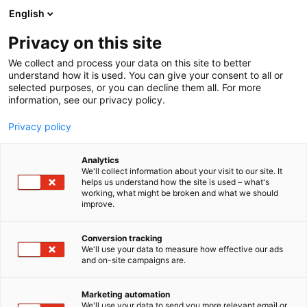
Siirry
English
sisältöön
Privacy on this site
We collect and process your data on this site to better
understand how it is used. You can give your consent to all or
MEDIALLE
UUTISHUONE
STUDIA 2025 KOKOAA NUORET JA TYÖELÄMÄN OSAAJAT – MUKANA UUSI JATKUVAN OPPIMISEN ALUE
selected purposes, or you can decline them all. For more
information, see our privacy policy.
UUTINEN
Privacy policy
Studia 2025 kokoaa
Analytics
nuoret ja työelämän
We'll collect information about your visit to our site. It
helps us understand how the site is used – what's
working, what might be broken and what we should
osaajat – mukana uusi
improve.
jatkuvan oppimisen alue
Conversion tracking
We'll use your data to measure how effective our ads
and on-site campaigns are.
Julkaistu
24.11.2025
Päivitetty
24.11.2025
Marketing automation
We'll use your data to send you more relevant email or