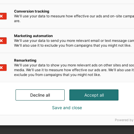
Conversion tracking
 Messukeskuksen tapahtumasta olet kiinnostunut?
We'll use your data to measure how effective our ads and on-site camp
are.
Marketing automation
i
Sukunimi
We'll use your data to send you more relevant email or text message ca
We'll also use it to exclude you from campaigns that you might not like.
Remarketing
We'll use your data to show you more relevant ads on other sites and soc
media. We'll use it to measure how effective our ads are. We'll also use it
osti
exclude you from campaigns that you might not like.
Decline all
Accept all
uhelin
Save and close
Powered by