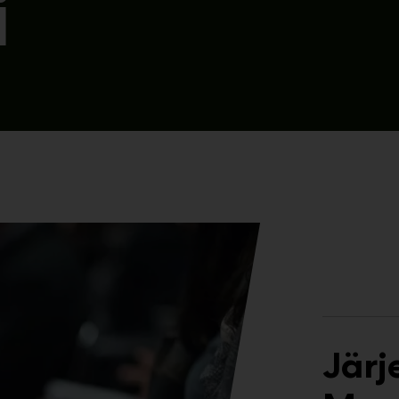
i
Järj