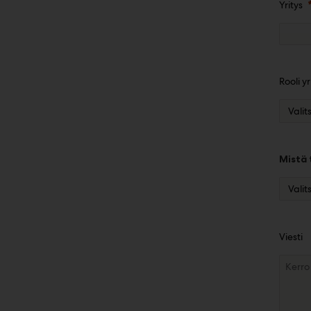
Yritys
Rooli y
Mistä 
Viesti