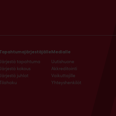
Tapahtumajärjestäjälle
Medialle
Järjestä tapahtuma
Uutishuone
Järjestä kokous
Akkreditointi
Järjestä juhlat
Vaikuttajille
Tilahaku
Yhteyshenkilöt