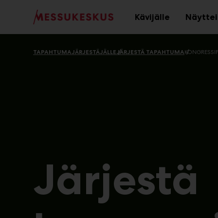
Main
Siirry
sisältöön
Kävijälle
Näyttei
Avaa
alavalikko
TAPAHTUMAJÄRJESTÄJÄLLE
JÄRJESTÄ TAPAHTUMA
KONGRESSIP
Järjestä