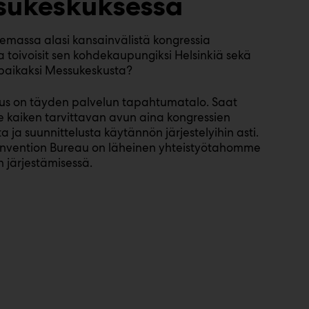
sukeskuksessa
emassa alasi kansainvälistä kongressia
 toivoisit sen kohdekaupungiksi Helsinkiä sekä
paikaksi Messukeskusta?
us on täyden palvelun tapahtumatalo. Saat
kaiken tarvittavan avun aina kongressien
 ja suunnittelusta käytännön järjestelyihin asti.
onvention Bureau on läheinen yhteistyötahomme
n järjestämisessä.