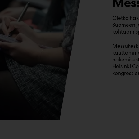
Mes
Oletko hak
Suomeen ja
kohtaamis
Messukesk
kauttamme 
hakemisesta
Helsinki C
kongressie