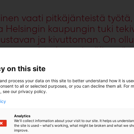
nen vaati pitkäjänteistä työtä
 Helsingin kaupungin tuki teki
oustavan ja kivuttoman. On ollu
uosaamista kansainvälisessä y
ressiin osallistuneet delegaati
y on this site
nnostuneita Helsingistä kongre
mästi kaikkia kollegoja hakem
and process your data on this site to better understand how it is us
onsent to all or selected purposes, or you can decline them all. For 
uomeen!
, see our privacy policy.
licy
n Suomeen tuonut LKT ja professori
Analytics
We'll collect information about your visit to our site. It helps us underst
the site is used – what's working, what might be broken and what we sh
improve.