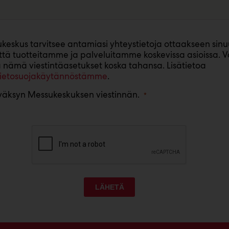
keskus tarvitsee antamiasi yhteystietoja ottaakseen sin
ttä tuotteitamme ja palveluitamme koskevissa asioissa. V
 nämä viestintäasetukset koska tahansa. Lisätietoa
tietosuojakäytännöstämme
.
äksyn Messukeskuksen viestinnän.
LÄHETÄ