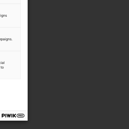
aigns
mpaigns.
ial
 to