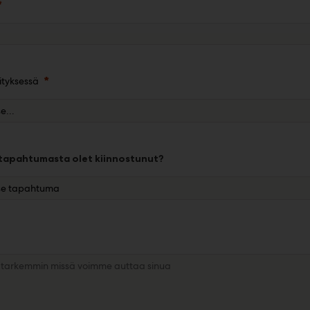
rityksessä
tapahtumasta olet kiinnostunut?