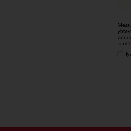
Messu
yhtey
perua
saat
Hyv