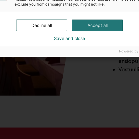
exclude you from campaigns that you might not like.
Screenit
Somistu
Ohjelmap
Decline all
Accept all
esiintyjä
Caterin
Save and close
Siivous 
Powered by
Sisääntu
ensiapu
Vastuull