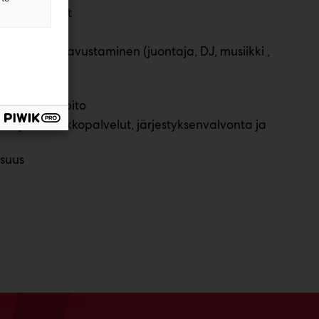
 ja digipinnat
s
alveluissa avustaminen (juontaja, DJ, musiikki ,
t jne)
g
ja puhtaanapito
lo- ja naulakkopalvelut, järjestyksenvalvonta ja
isuus