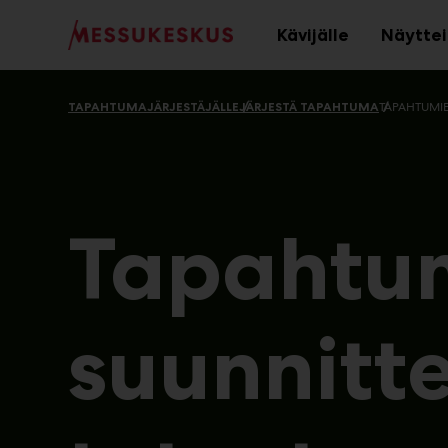
Main
Siirry
sisältöön
Kävijälle
Näyttei
Avaa
alavalikko
TAPAHTUMAJÄRJESTÄJÄLLE
JÄRJESTÄ TAPAHTUMA
TAPAHTUMIE
Tapahtu
suunnitte