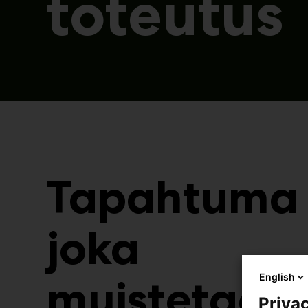
toteutus
Tapahtuma
joka
English
muistetaan
Privac