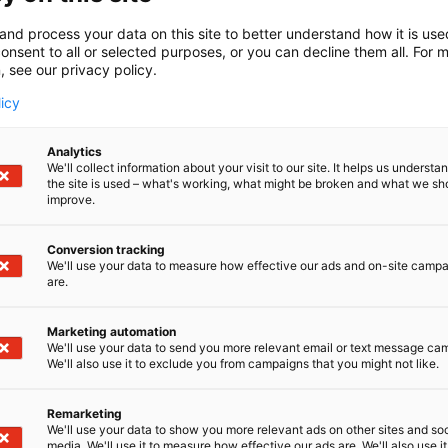
Partnersin kipparoima Messukeskus Restaurants & Even
unohtumattomat tarjoilut, ja tytäryhtiömme Suomen 
and process your data on this site to better understand how it is us
onsent to all or selected purposes, or you can decline them all. For 
toimivuutta on mitattu jopa valtakunnan suurimmissa
, see our privacy policy.
licy
Analytics
We'll collect information about your visit to our site. It helps us underst
the site is used – what's working, what might be broken and what we sh
improve.
Pal
Conversion tracking
We'll use your data to measure how effective our ads and on-site camp
are.
Projekti
Marketing automation
Design- 
We'll use your data to send you more relevant email or text message ca
kalustes
We'll also use it to exclude you from campaigns that you might not like.
Graafiko
Remarketing
AV-palve
We'll use your data to show you more relevant ads on other sites and soc
teknikot
media. We'll use it to measure how effective our ads are. We'll also use it