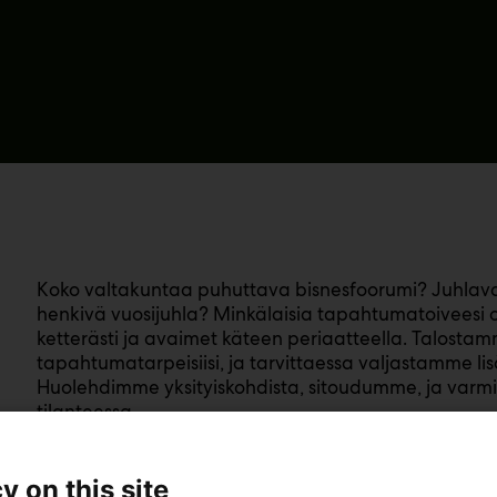
Koko valtakuntaa puhuttava bisnesfoorumi? Juhlava 
henkivä vuosijuhla? Minkälaisia tapahtumatoiveesi 
ketterästi ja avaimet käteen periaatteella. Talostam
tapahtumatarpeisiisi, ja tarvittaessa valjastamme 
Huolehdimme yksityiskohdista, sitoudumme, ja varmi
tilanteessa.
Meillä sinä päätät ja me toteutamme. Huolehdimme t
y on this site
tapahtumasuunnittelusta, designista, ohjelmatuotan