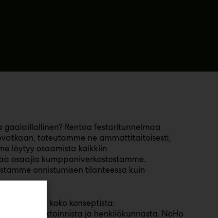
gaalaillallinen? Rentoa festaritunnelmaa
ovatkaan, toteutamme ne ammattitaitoisesti,
me löytyy osaamista kaikkiin
lisää osaajia kumppaniverkostostamme.
stamme onnistumisen tilanteessa kuin
arvittaessa koko konseptista:
nosta, projektoinnista ja henkilökunnasta. NoHo