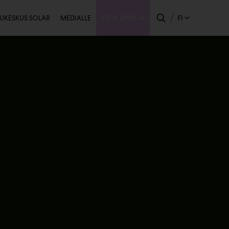
issijainen
FI
UKESKUS SOLAR
MEDIALLE
OSTA LIPPUJA