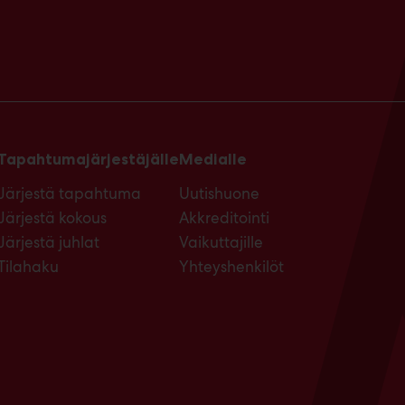
Tapahtumajärjestäjälle
Medialle
Järjestä tapahtuma
Uutishuone
Järjestä kokous
Akkreditointi
Järjestä juhlat
Vaikuttajille
Tilahaku
Yhteyshenkilöt