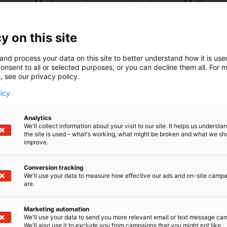
Matkamessujen messuvieraat, sanoo Matkamessu
Matka Workshop Day verkkotapahtumana
y on this site
Matkamessujen siirtymisestä huolimatta järjeste
and process your data on this site to better understand how it is us
kansainvälinen Matka Workshop Day virtuaalita
onsent to all or selected purposes, or you can decline them all. For 
osallistujille tarkempaa tietoa lähipäivinä.
, see our privacy policy.
licy
Matkamessujen kanssa samaan aikaan järjestett
järjestetään seuraavan kerran tammikuussa 202
Analytics
We'll collect information about your visit to our site. It helps us underst
:
Lisätietoja
the site is used – what's working, what might be broken and what we sh
Messukeskus, myyntiryhmäpäällikkö Lumia Ankku
improve.
lumia.ankkuri@messukeskus.com
. SMAL ry, toim
heli.maki-franti@smal.fi
Conversion tracking
We'll use your data to measure how effective our ads and on-site camp
are.
Pohjois-Euroopan suurin matkailualan tapaht
kerran 19. - 22.1.2023 Messukeskuksessa Helsingi
matkailun ostotapahtuma
Matka Workshop Day
Marketing automation
We'll use your data to send you more relevant email or text message ca
www.matkamessut.fi | www.facebook.com/matka
We'll also use it to exclude you from campaigns that you might not like.