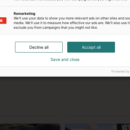
Remarketing
We'll use your data to show you more relevant ads on other sites and soc
media. We'll use it to measure how effective our ads are. We'll also use it
exclude you from campaigns that you might not like.
J
Jaa:
a
a
Decline all
Accept all
s
o
Save and close
s
i
Powered by
a
a
l
i
s
e
s
s
a