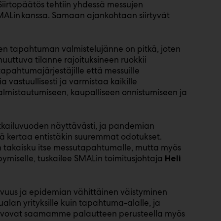
Siirtopäätös tehtiin yhdessä messujen
SMALin kanssa. Samaan ajankohtaan siirtyvät
en tapahtuman valmistelujänne on pitkä, joten
uuttuva tilanne rajoituksineen ruokkii
apahtumajärjestäjille että messuille
ia vastuullisesti ja varmistaa kaikille
almistautumiseen, kaupalliseen onnistumiseen ja
tkailuvuoden näyttävästi, ja pandemian
llä kertaa entistäkin suuremmat odotukset.
n takaisku itse messutapahtumalle, mutta myös
ymiselle, tuskailee SMALin toimitusjohtaja
Heli
avuus ja epidemian vähittäinen väistyminen
alan yrityksille kuin tapahtuma-alalle, ja
ivovat saamamme palautteen perusteella myös