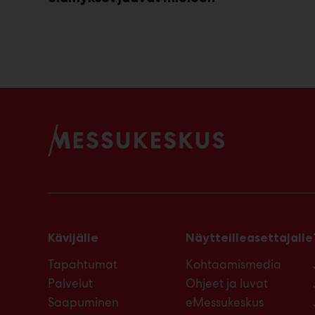
Kävijälle
Näytteilleasettajalle
Tapahtumat
Kohtaamismedia
Palvelut
Ohjeet ja luvat
Saapuminen
eMessukeskus