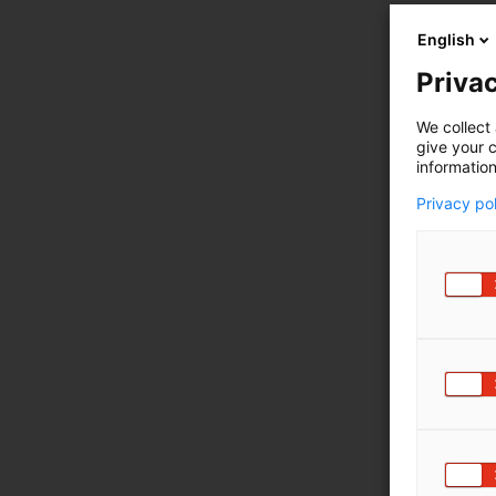
English
Privac
We collect 
give your c
information
Privacy po