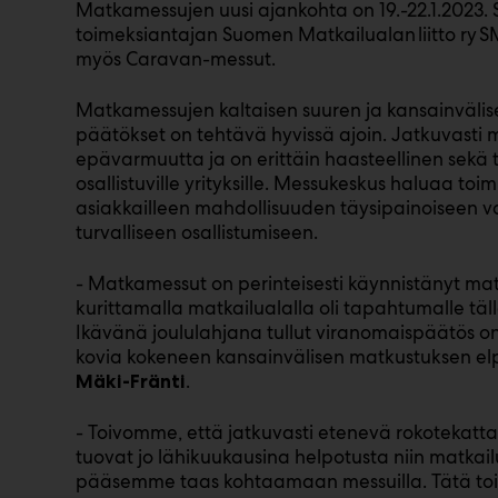
Matkamessujen uusi ajankohta on 19.-22.1.2023. 
toimeksiantajan Suomen Matkailualan liitto ry 
myös Caravan-messut.
Matkamessujen kaltaisen suuren ja kansainvälis
päätökset on tehtävä hyvissä ajoin. Jatkuvasti m
epävarmuutta ja on erittäin haasteellinen sekä t
osallistuville yrityksille. Messukeskus haluaa toim
asiakkailleen mahdollisuuden täysipainoiseen v
turvalliseen osallistumiseen.
- Matkamessut on perinteisesti käynnistänyt ma
kurittamalla matkailualalla oli tapahtumalle tä
Ikävänä joululahjana tullut viranomaispäätös o
kovia kokeneen kansainvälisen matkustuksen elp
.
Mäki-Fränti
- Toivomme, että jatkuvasti etenevä rokotekatt
tuovat jo lähikuukausina helpotusta niin matkailu
pääsemme taas kohtaamaan messuilla. Tätä to