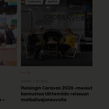
CARAVAN
MATKA
UUTISET
12.1.2026
Helsingin Caravan 2026 -messut
kannustaa lähtemään reissuun
 –
matkailuajoneuvolla