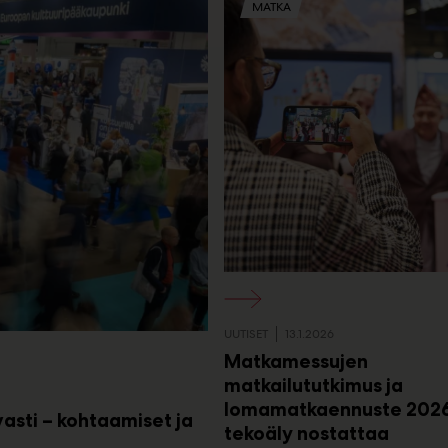
MATKA
m
e
d
i
a
s
s
a
UUTISET
13.1.2026
Matkamessujen
matkailututkimus ja
lomamatkaennuste 2026
asti – kohtaamiset ja
tekoäly nostattaa