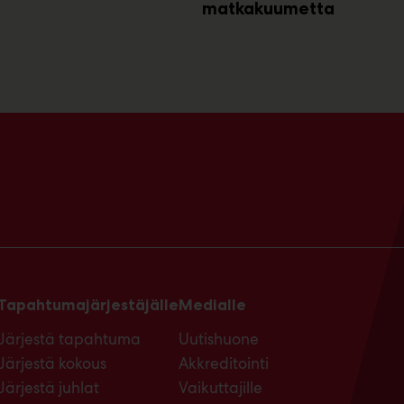
matkakuumetta
Tapahtumajärjestäjälle
Medialle
Järjestä tapahtuma
Uutishuone
Järjestä kokous
Akkreditointi
Järjestä juhlat
Vaikuttajille