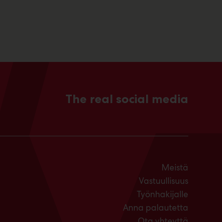
The real social media
Meistä
Vastuullisuus
Työnhakijalle
Anna palautetta
Ota yhteyttä