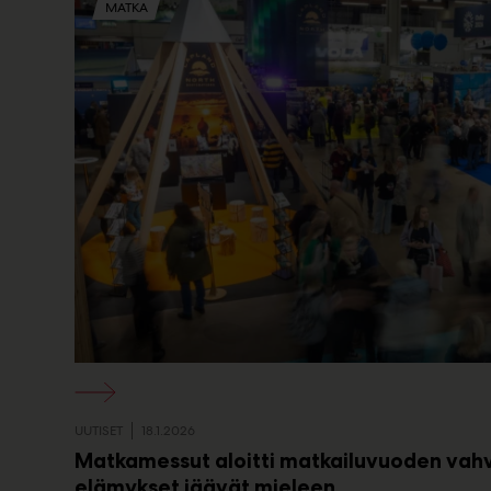
MATKA
UUTISET
18.1.2026
Matkamessut aloitti matkailuvuoden vahv
elämykset jäävät mieleen