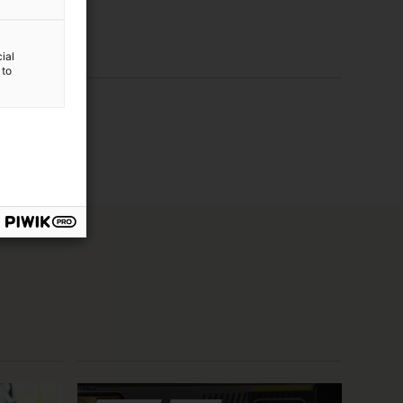
ial
 to