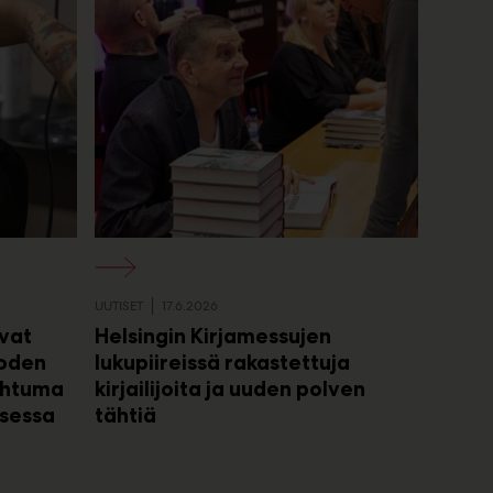
UUTISET
17.6.2026
avat
Helsingin Kirjamessujen
uoden
lukupiireissä rakastettuja
ahtuma
kirjailijoita ja uuden polven
sessa
tähtiä