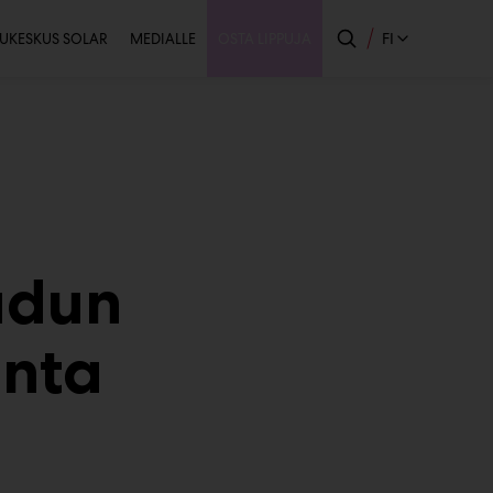
issijainen
FI
UKESKUS SOLAR
MEDIALLE
OSTA LIPPUJA
udun
inta