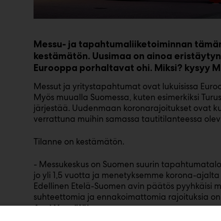
Messu- ja tapahtumaliiketoiminnan tämän
kestämätön. Uusimaa on ainoa eristäytyn
Eurooppa porhaltavat ohi. Miksi? kysyy M
Messut ja yritystapahtumat ovat lukuisissa Euro
Myös muualla Suomessa, kuten esimerkiksi Turus
järjestää. Uudenmaan koronarajoitukset ovat kui
verrattuna muihin samassa tautitilanteessa olev
Tilanne on kestämätön.
- Messukeskus on Suomen suurin tapahtumatalo.
jo yli 1,5 vuotta ja menetyksemme korona-ajalta
Edellinen Etelä-Suomen avin päätös pyyhkäisi me
suhteettomia ja ennakoimattomia rajoituksia on
.
Anni Vepsäläinen