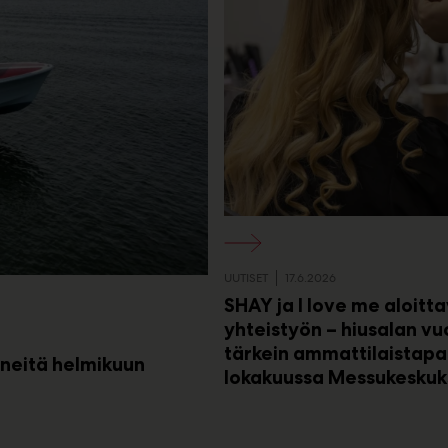
d
i
a
s
s
a
UUTISET
17.6.2026
SHAY ja I love me aloitt
yhteistyön – hiusalan v
tärkein ammattilaistap
veneitä helmikuun
lokakuussa Messukeskuk