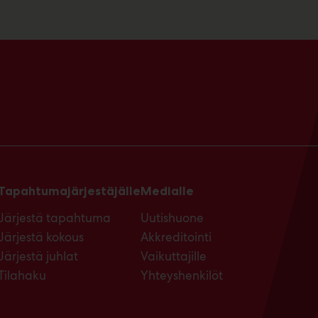
Tapahtumajärjestäjälle
Medialle
Järjestä tapahtuma
Uutishuone
Järjestä kokous
Akkreditointi
Järjestä juhlat
Vaikuttajille
Tilahaku
Yhteyshenkilöt