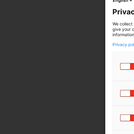
English
Privac
We collect 
give your c
information
Privacy po