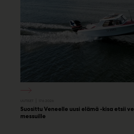
UUTISET
17.6.2026
Suosittu Veneelle uusi elämä -kisa etsii 
messuille