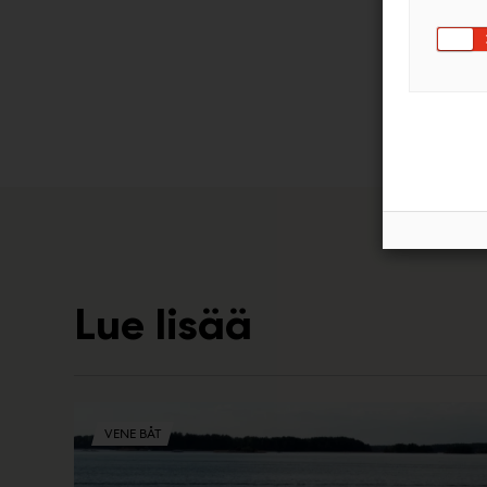
Lue lisää
VENE BÅT