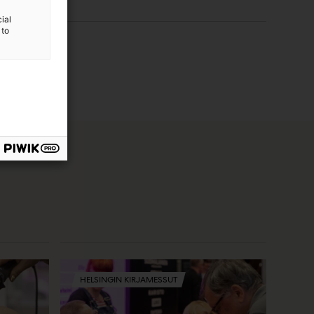
ial
 to
HELSINGIN KIRJAMESSUT