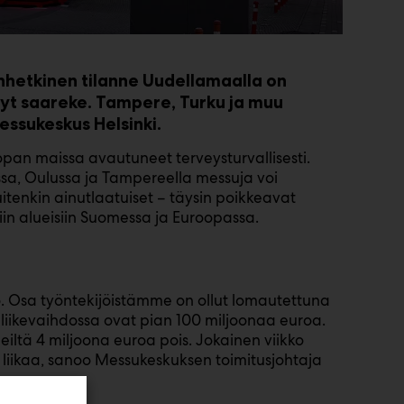
hetkinen tilanne Uudellamaalla on
yt saareke. Tampere, Turku ja muu
essukeskus Helsinki.
opan maissa avautuneet terveysturvallisesti.
sa, Oulussa ja Tampereella messuja voi
tenkin ainutlaatuiset – täysin poikkeavat
iin alueisiin Suomessa ja Euroopassa.
 Osa työntekijöistämme on ollut lomautettuna
 liikevaihdossa ovat pian 100 miljoonaa euroa.
iltä 4 miljoona euroa pois. Jokainen viikko
 liikaa, sanoo Messukeskuksen toimitusjohtaja