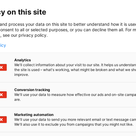
Kauppakeskuksiin
on voinut mennä koko pande
y on this site
mukaan jopa terveysturvallisempia kuin kauppa
järjestää. Räikeä epätasa-arvo rajoittaa elinkei
and process your data on this site to better understand how it is us
myös pitkällä aikavälillä.
onsent to all or selected purposes, or you can decline them all. For 
, see our privacy policy.
Avi ilmoitti eilen 31.8. aikovansa luopua Uudell
licy
lohkomisvaatimuksesta mahdollisesti ensi viikoll
ollessaankin rajoitus ehti tuhota Messukeskuksen
Analytics
We'll collect information about your visit to our site. It helps us underst
- Lohkomisrajoituksesta luopuminen on ehdottoma
the site is used – what's working, what might be broken and what we sh
rajoitukset muuttuvat ennakoitavammiksi ja oik
improve.
Messukeskus Helsinki, toimitusjohta
Lisätietoja:
Conversion tracking
0074,
anni.vepsalainen@messukeskus.com
, mar
We'll use your data to measure how effective our ads and on-site camp
are.
050 393 4974,
maria.mroue@messukeskus.com
www.messukeskus.com
|
Tapahtumaturvallisuus
Marketing automation
We'll use your data to send you more relevant email or text message ca
We'll also use it to exclude you from campaigns that you might not like.