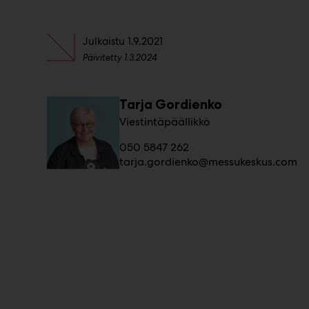
Julkaistu
1.9.2021
Päivitetty
1.3.2024
Tarja Gordienko
Viestintäpäällikkö
050 5847 262
tarja.gordienko@messukeskus.com