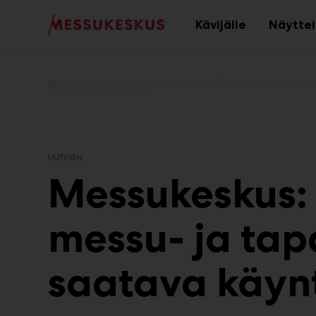
Main
Siirry
sisältöön
Kävijälle
Näyttei
Avaa
alavalikko
MEDIALLE
UUTISHUONE
MESSUKESKUS: PÄÄKAUPUNKISEUDUN MESS
UUTINEN
Messukeskus:
messu- ja tap
saatava käynt