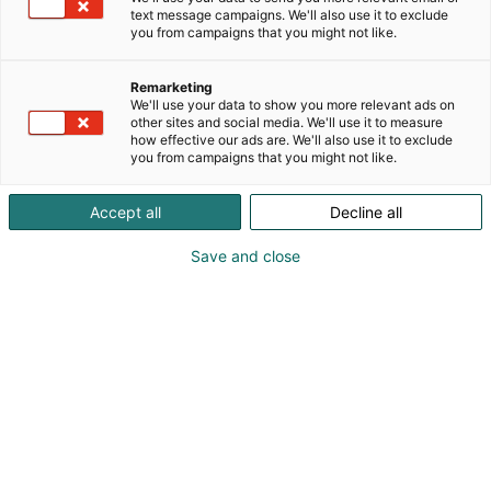
text message campaigns. We'll also use it to exclude
you from campaigns that you might not like.
Remarketing
We'll use your data to show you more relevant ads on
other sites and social media. We'll use it to measure
how effective our ads are. We'll also use it to exclude
you from campaigns that you might not like.
Accept all
Decline all
Save and close
Vuoden retkikohde 2019 -kilpailun finaali on
käynnissä, ja 5000 euron palkinnosta kilpailee
yhteensä kymmenen kohdetta. Vuoden
retkikohde valitaan yleisöäänestyksellä
osoitteessa
www.goexpo.fi. Tänä vuonna
kilpailun teemana on maastopyöräilyreitit.
Vuoden retkikohde -finaalissa on mukana
pyöräilyyn soveltuvia luontokohteita. Kriteerinä on