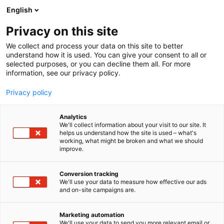
Siirry
English
sisältöön
Privacy on this site
We collect and process your data on this site to better
understand how it is used. You can give your consent to all or
MEDIALLE
UUTISHUONE
VUODEN RETKIKOHDE 2019 – YLEISÖÄÄNESTYS ON KÄYNNISSÄ
selected purposes, or you can decline them all. For more
information, see our privacy policy.
UUTINEN
Privacy policy
Vuoden retkikohde 2019 –
Analytics
yleisöäänestys on
We'll collect information about your visit to our site. It
helps us understand how the site is used – what's
working, what might be broken and what we should
käynnissä
improve.
Conversion tracking
Julkaistu
9.1.2019
We'll use your data to measure how effective our ads
Päivitetty
1.3.2024
and on-site campaigns are.
Marketing automation
We'll use your data to send you more relevant email or