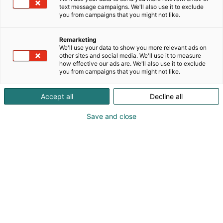
text message campaigns. We'll also use it to exclude
you from campaigns that you might not like.
Remarketing
We'll use your data to show you more relevant ads on
other sites and social media. We'll use it to measure
how effective our ads are. We'll also use it to exclude
you from campaigns that you might not like.
Accept all
Decline all
Save and close
Messukeskus Solar vahvistaa Helsingin Messukeskusta
kansainvälisenä tapahtuma-areenana. Sen myötä uudistuvat myös
Messukeskuksen julkisivu sekä pääsisäänkäynti.
Helsingin Messukeskuksen tulevaisuuden
tapahtumatila Messukeskus Solarin
rakentaminen alkaa keväällä 2026. Noin 20