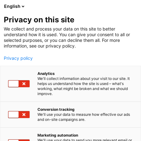
Siirry
English
sisältöön
Privacy on this site
We collect and process your data on this site to better
understand how it is used. You can give your consent to all or
MEDIALLE
UUTISHUONE
MESSUKESKUS SOLARIN RAKENTAMINEN ALKAA – NÄIN VALMISTAUDUMME HANKKEESEEN
selected purposes, or you can decline them all. For more
information, see our privacy policy.
ARTIKKELI
Privacy policy
Messukeskus Solarin
Analytics
rakentaminen alkaa –
We'll collect information about your visit to our site. It
helps us understand how the site is used – what's
working, what might be broken and what we should
Näin valmistaudumme
improve.
hankkeeseen
Conversion tracking
We'll use your data to measure how effective our ads
Julkaistu
4.2.2026
and on-site campaigns are.
Marketing automation
We'll use your data to send you more relevant email or