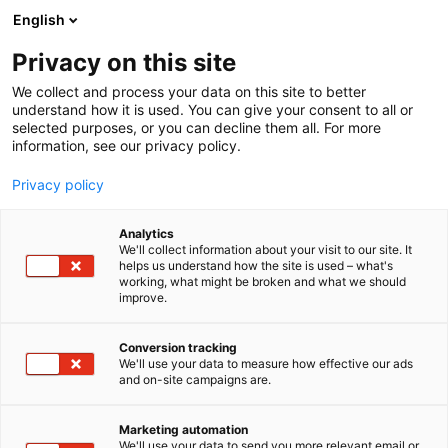
Siirry
English
sisältöön
Privacy on this site
We collect and process your data on this site to better
understand how it is used. You can give your consent to all or
selected purposes, or you can decline them all. For more
information, see our privacy policy.
Privacy policy
Vastuullisuusraportti
Analytics
We'll collect information about your visit to our site. It
helps us understand how the site is used – what's
2019
working, what might be broken and what we should
improve.
Conversion tracking
We'll use your data to measure how effective our ads
and on-site campaigns are.
YK:n kestävän kehityksen
Marketing automation
We'll use your data to send you more relevant email or