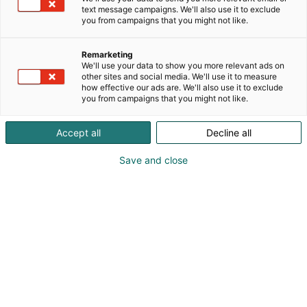
tavoitteet ovat myös
text message campaigns. We'll also use it to exclude
you from campaigns that you might not like.
Messukeskuksen tavoitteita
Remarketing
Messukeskus tekee sitoutuneesti työtä YK:n
We'll use your data to show you more relevant ads on
other sites and social media. We'll use it to measure
kestävän kehityksen
how effective our ads are. We'll also use it to exclude
toimintaohjelman,
Agenda2030:n
tavoitteiden
you from campaigns that you might not like.
saavuttamiseksi. Ohjelma tähtää äärimmäisen
köyhyyden poistamiseen sekä kestävään
Accept all
Decline all
kehitykseen, jossa otetaan ympäristö, talous ja
ihminen tasavertaisesti huomioon. Kantava
Save and close
periaate on, ettei ketään jätetä kehityksessä
jälkeen.
1 Ei köyhyyttä
Tarjoamme ainutlaatuisen oppimisympäristön
erityistä tukea tarvitseville opiskelijoille
kumppaninamme Ammattiopisto Live.
Yhteistyömme Suomen UNICEFin kanssa mahdollisti