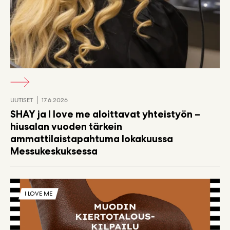
UUTISET
17.6.2026
SHAY ja I love me aloittavat yhteistyön –
hiusalan vuoden tärkein
ammattilaistapahtuma lokakuussa
Messukeskuksessa
I LOVE ME