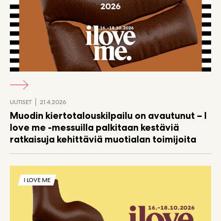
UUTISET
21.4.2026
Muodin kiertotalouskilpailu on avautunut – I
love me -messuilla palkitaan kestäviä
ratkaisuja kehittäviä muotialan toimijoita
I LOVE ME