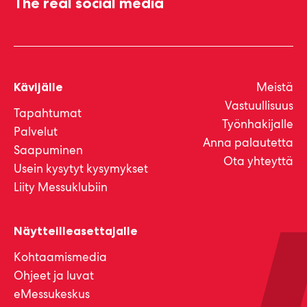
The real social media
Meistä
Kävijälle
Vastuullisuus
Tapahtumat
Työnhakijalle
Palvelut
Anna palautetta
Saapuminen
Ota yhteyttä
Usein kysytyt kysymykset
Liity Messuklubiin
Näytteilleasettajalle
Kohtaamismedia
Ohjeet ja luvat
eMessukeskus