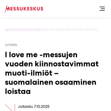
Siirry
sisältöön
MEDIALLE
UUTISHUONE
I LOVE ME -MESSUJEN VUODEN KIINNOSTAVIMMAT MUOTI-ILMIÖT – SUOMALAINEN OSAAMINEN LOISTAA
UUTINEN
I love me -messujen
vuoden kiinnostavimmat
muoti-ilmiöt –
suomalainen osaaminen
loistaa
Julkaistu
7.10.2025