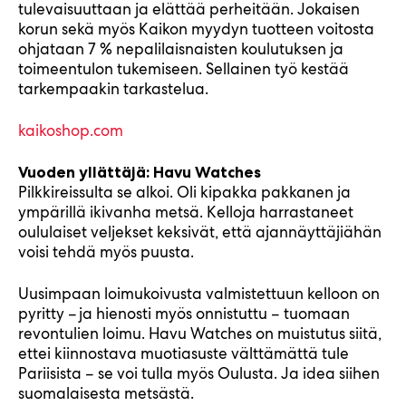
tulevaisuuttaan ja elättää perheitään. Jokaisen
korun sekä myös Kaikon myydyn tuotteen voitosta
ohjataan 7 % nepalilaisnaisten koulutuksen ja
toimeentulon tukemiseen. Sellainen työ kestää
tarkempaakin tarkastelua.
kaikoshop.com
Vuoden yllättäjä: Havu Watches
Pilkkireissulta se alkoi. Oli kipakka pakkanen ja
ympärillä ikivanha metsä. Kelloja harrastaneet
oululaiset veljekset keksivät, että ajannäyttäjiähän
voisi tehdä myös puusta.
Uusimpaan loimukoivusta valmistettuun kelloon on
pyritty – ja hienosti myös onnistuttu – tuomaan
revontulien loimu. Havu Watches on muistutus siitä,
ettei kiinnostava muotiasuste välttämättä tule
Pariisista – se voi tulla myös Oulusta. Ja idea siihen
suomalaisesta metsästä.