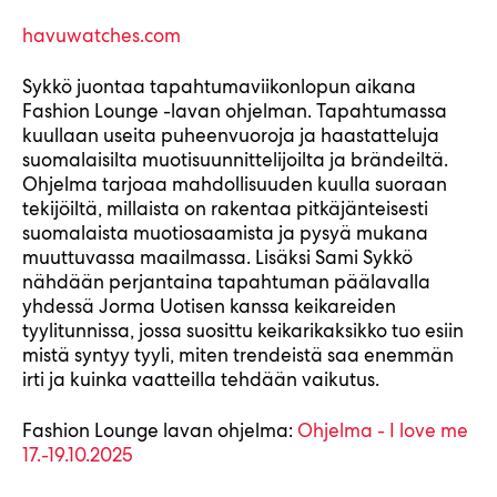
havuwatches.com
Sykkö juontaa tapahtumaviikonlopun aikana
Fashion Lounge -lavan ohjelman. Tapahtumassa
kuullaan useita puheenvuoroja ja haastatteluja
suomalaisilta muotisuunnittelijoilta ja brändeiltä.
Ohjelma tarjoaa mahdollisuuden kuulla suoraan
tekijöiltä, millaista on rakentaa pitkäjänteisesti
suomalaista muotiosaamista ja pysyä mukana
muuttuvassa maailmassa. Lisäksi Sami Sykkö
nähdään perjantaina tapahtuman päälavalla
yhdessä Jorma Uotisen kanssa keikareiden
tyylitunnissa, jossa suosittu keikarikaksikko tuo esiin
mistä syntyy tyyli, miten trendeistä saa enemmän
irti ja kuinka vaatteilla tehdään vaikutus.
Fashion Lounge lavan ohjelma:
Ohjelma - I love me
17.-19.10.2025