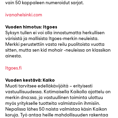
vain 50 kappaleen numeroidut sarjat.
ivanahelsinki.com
Vuoden himotus: Itgoes
Syksyn tullen ei voi olla innostumatta herkullisen
värisistä ja mallisista Itgoes-merkin neuleista.
Merkki perustettiin vasta reilu puolitoista vuotta
sitten, mutta sen kid mohair -neuleissa on klassikon
ainesta.
Itgoes.fi
Vuoden kestävä: Kaiko
Muoti tarvitsee edelläkävijöitä – erityisesti
vastuullisuudessa. Kotimaisella Kaikolla ajattelu on
merkin dna:ssa, ja vastuullinen toiminta ulottuu
myös yritykselle tuotteita valmistaviin ihmisiin.
Nepalissa lähes 50 naista valmistaa käsin Kaikon
koruja. Työ antaa heille mahdollisuuden rakentaa