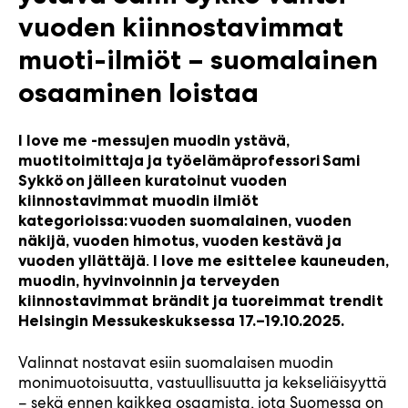
vuoden kiinnostavimmat
muoti-ilmiöt – suomalainen
osaaminen loistaa
I love me -messujen muodin ystävä,
muotitoimittaja ja työelämäprofessori Sami
Sykkö on jälleen kuratoinut vuoden
kiinnostavimmat muodin ilmiöt
kategorioissa: vuoden suomalainen, vuoden
näkijä, vuoden himotus, vuoden kestävä ja
.
vuoden yllättäjä
I love me esittelee kauneuden,
muodin, hyvinvoinnin ja terveyden
kiinnostavimmat brändit ja tuoreimmat trendit
Helsingin Messukeskuksessa 17.–19.10.2025.
Valinnat nostavat esiin suomalaisen muodin
monimuotoisuutta, vastuullisuutta ja kekseliäisyyttä
– sekä ennen kaikkea osaamista, jota Suomessa on