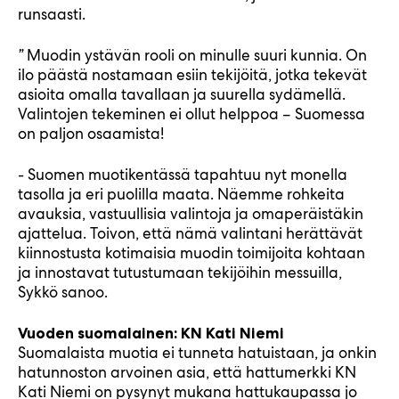
runsaasti.
”
Muodin ystävän rooli on minulle suuri kunnia. On
ilo päästä nostamaan esiin tekijöitä, jotka tekevät
asioita omalla tavallaan ja suurella sydämellä.
Valintojen tekeminen ei ollut helppoa – Suomessa
on paljon osaamista!
- Suomen muotikentässä tapahtuu nyt monella
tasolla ja eri puolilla maata. Näemme rohkeita
avauksia, vastuullisia valintoja ja omaperäistäkin
ajattelua. Toivon, että nämä valintani herättävät
kiinnostusta kotimaisia muodin toimijoita kohtaan
ja innostavat tutustumaan tekijöihin messuilla,
Sykkö sanoo.
Vuoden suomalainen: KN Kati Niemi
Suomalaista muotia ei tunneta hatuistaan, ja onkin
hatunnoston arvoinen asia, että hattumerkki KN
Kati Niemi on pysynyt mukana hattukaupassa jo