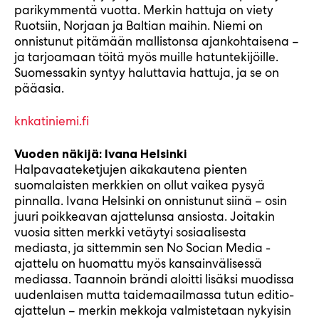
parikymmentä vuotta. Merkin hattuja on viety
Ruotsiin, Norjaan ja Baltian maihin. Niemi on
onnistunut pitämään mallistonsa ajankohtaisena –
ja tarjoamaan töitä myös muille hatuntekijöille.
Suomessakin syntyy haluttavia hattuja, ja se on
pääasia.
knkatiniemi.fi
Vuoden näkijä: Ivana Helsinki
Halpavaateketjujen aikakautena pienten
suomalaisten merkkien on ollut vaikea pysyä
pinnalla. Ivana Helsinki on onnistunut siinä – osin
juuri poikkeavan ajattelunsa ansiosta. Joitakin
vuosia sitten merkki vetäytyi sosiaalisesta
mediasta, ja sittemmin sen No Socian Media -
ajattelu on huomattu myös kansainvälisessä
mediassa. Taannoin brändi aloitti lisäksi muodissa
uudenlaisen mutta taidemaailmassa tutun editio-
ajattelun – merkin mekkoja valmistetaan nykyisin