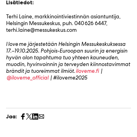
Lisätiedot:
Terhi Laine, markkinointiviestinnän asiantuntija,
Helsingin Messukeskus, puh. 040 626 6447,
terhi.laine@messukeskus.com
I
love
me järjestetään Helsingin Messukeskuksessa
17.–19.10.2025. Pohjois-Euroopan suurin ja energisin
hyvän olon tapahtuma tuo yhteen kauneuden,
muodin, hyvinvoinnin ja terveyden kiinnostavimmat
brändit ja tuoreimmat ilmiöt.
iloveme.fi
|
@iloveme_official
| #iloveme2025
J
Jaa:
a
a
s