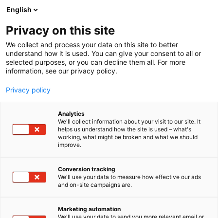
Siirry
English
sisältöön
Privacy on this site
We collect and process your data on this site to better
understand how it is used. You can give your consent to all or
selected purposes, or you can decline them all. For more
information, see our privacy policy.
Privacy policy
Analytics
We'll collect information about your visit to our site. It
helps us understand how the site is used – what's
working, what might be broken and what we should
improve.
Conversion tracking
We'll use your data to measure how effective our ads
and on-site campaigns are.
Marketing automation
We'll use your data to send you more relevant email or